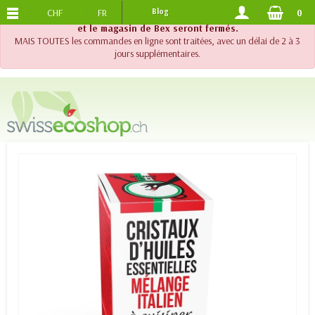
CHF
FR
Blog
0
PORTS OFFERTS
DES 120.-
!! Important !! Jusqu'au 20 août 2026, le support téléphonique
et le magasin de Bex seront fermés.
MAIS TOUTES les commandes en ligne sont traitées, avec un délai de 2 à 3
jours supplémentaires.