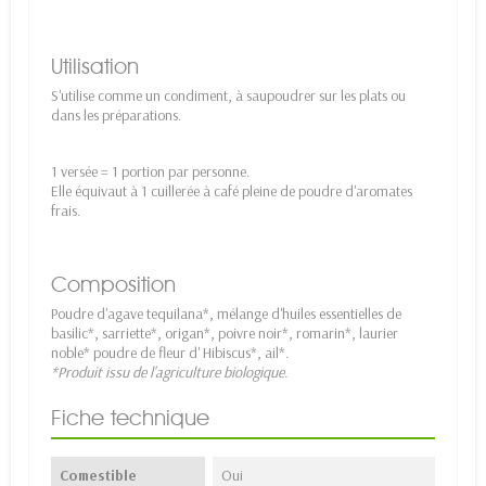
Utilisation
S'utilise comme un condiment, à saupoudrer sur les plats ou
dans les préparations.
1 versée = 1 portion par personne.
Elle équivaut à 1 cuillerée à café pleine de poudre d'aromates
frais.
Composition
Poudre d'agave tequilana*, mélange d'huiles essentielles de
basilic*, sarriette*, origan*, poivre noir*, romarin*, laurier
noble* poudre de fleur d' Hibiscus*, ail*.
*Produit issu de l'agriculture biologique.
Fiche technique
Comestible
Oui