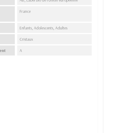
France
Enfants, Adolescents, Adultes
Cristaux
ent
A