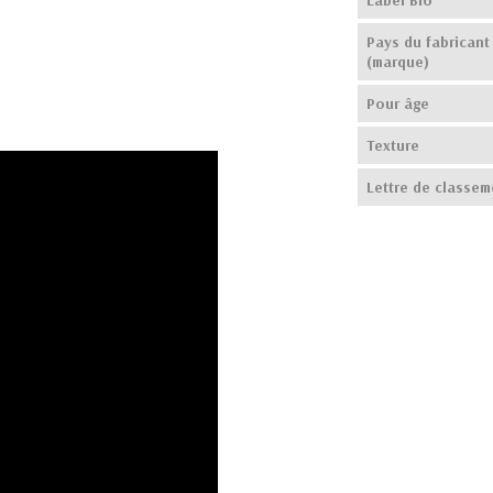
Pays du fabricant
(marque)
Pour âge
Texture
Lettre de classem