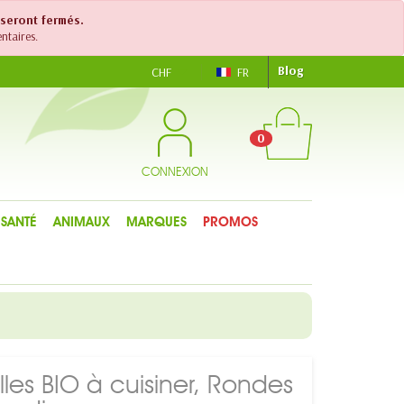
 seront fermés.
ntaires.
Blog
CHF
FR
0
CONNEXION
SANTÉ
ANIMAUX
MARQUES
PROMOS
elles BIO à cuisiner, Rondes