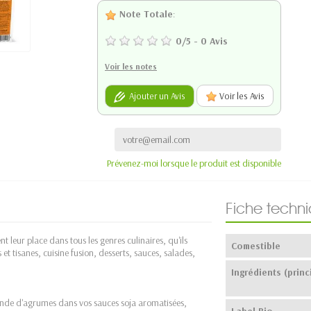
Note Totale
:
0
/
5
-
0
Avis
Voir les notes
Ajouter un Avis
Voir les Avis
Prévenez-moi lorsque le produit est disponible
Fiche techn
t leur place dans tous les genres culinaires, qu'ils
Comestible
 et tisanes, cuisine fusion, desserts, sauces, salades,
Ingrédients (princ
onde d'agrumes dans vos sauces soja aromatisées,
Label Bio