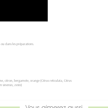
 ou dans les préparations.
e, citron, bergamote, orange (Citrus reticulata, Citrus
 sinensis; zeste)
Vous aimerez aussi