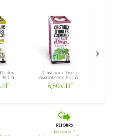
›
'huiles
Cristaux d'huiles
Cristaux d'hu
 BIO à...
essentielles BIO à...
essentielles BI
CHF
6,80 CHF
6,80 CH
RETOURS
Une erreur ?