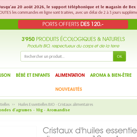
! Jusqu'au 20 août 2026, le support téléphonique et le magasin de Bex
UTES les commandes en ligne sont traitées, avec un délai de 2 à 3 jours suppléme
PORTS OFFERTS
DES 120.-
3'950
PRODUITS ÉCOLOGIQUES & NATURELS
Produits BIO, respectueux du corps et de la terre
OK
ISON
BÉBÉ ET ENFANTS
ALIMENTATION
AROMA & BIEN-ÊTRE
NOUVEAUTÉS
tielles
Huiles Essentielles BIO - Cristaux alimentaires
 Rondes d'agrumes - 10g - Aromandise
Cristaux d'huiles essenti