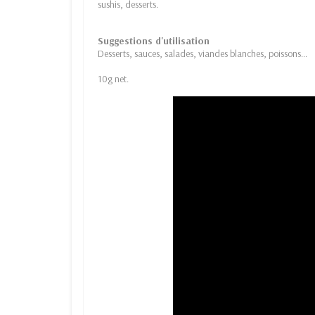
sushis, desserts.
Suggestions d'utilisation
Desserts, sauces, salades, viandes blanches, poissons…
10g net.