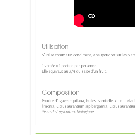
Utilisation
S'utilise comme un condiment, à saupoudrer sur les plats
1 versée = 1 portion par personne.
Elle équivaut au 3/4 du zeste d'un fruit.
Composition
Poudre d'agave tequilana, huiles essentielles de mandarin
limonia, Citrus aurantium ssp bergamia, Citrus aurantium
*issu de l'agriculture biologique