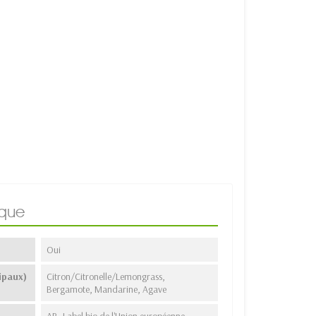
ique
Oui
ipaux)
Citron/Citronelle/Lemongrass,
Bergamote, Mandarine, Agave
AB, Label bio de l'Union européenne