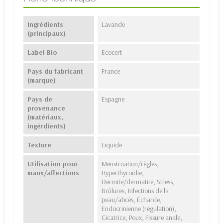
Ingrédients
Lavande
(principaux)
Label Bio
Ecocert
Pays du fabricant
France
(marque)
Pays de
Espagne
provenance
(matériaux,
ingérdients)
Texture
Liquide
Utilisation pour
Menstruation/règles,
maux/affections
Hyperthyroïdie,
Dermite/dermatite, Stress,
Brûlures, Infections de la
peau/abcès, Écharde,
Endocrinienne (régulation),
Cicatrice, Poux, Fissure anale,