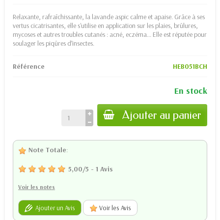
Relaxante, rafraîchissante, la lavande aspic calme et apaise. Grâce à ses
vertus cicatrisantes, elle s'utilise en application sur les plaies, brûlures,
mycoses et autres troubles cutanés : acné, eczéma... Elle est réputée pour
soulager les piqûres d’insectes.
Référence
HEB051BCH
En stock
Ajouter au panier
Note Totale
:
5,00
/
5
-
1
Avis
Voir les notes
Ajouter un Avis
Voir les Avis