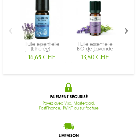
‹
›
Huile essentielle
Huile essentielle
(Ethérée) -
BIO de Lavande
Ar
Lavande Fine...
Vraie -...
(Ea
16,65 CHF
13,80 CHF
PAIEMENT SÉCURISÉ
Payez avec Visa, Mastercard,
PostFinance, TWINT ou sur facture
LIVRAISON