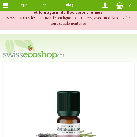
CHF
FR
Blog
0
PORTS OFFERTS
DES 120.-
!! Important !! Jusqu'au 20 août 2026, le support téléphonique
et le magasin de Bex seront fermés.
MAIS TOUTES les commandes en ligne sont traitées, avec un délai de 2 à 3
jours supplémentaires.