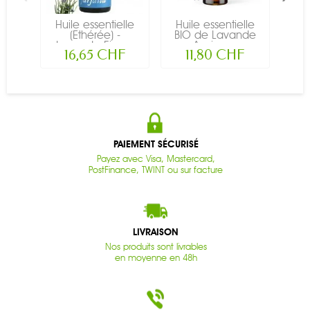
Huile essentielle
Huile essentielle
Hu
(Ethérée) -
BIO de Lavande
BI
Lavande Fine...
Aspic -...
16,65 CHF
11,80 CHF
PAIEMENT SÉCURISÉ
Payez avec Visa, Mastercard,
PostFinance, TWINT ou sur facture
LIVRAISON
Nos produits sont livrables
en moyenne en 48h