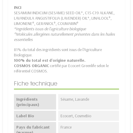
INCI
SESAMUM INDICUM (SESAME) SEED OIL*, C15-C19 ALKANE,
LAVANDULA ANGUSTIFOLIA (LAVENDER) OIL*, LINALOOL°,
LIMONENE°, GERANIOL°, COUMARIN°
*Ingrédients issus de l'agriculture biologique
°Molécules allergènes naturellement présentes dans les huiles
essentielles
81% du total des ingrédients sont issus de l'Agriculture
Biologique.
100% du total est d'origine naturelle.
COSMOS ORGANIC
certifié par Ecocert Greenlife selon le
référentiel COSMOS.
Fiche technique
Ingrédients
Sésame, Lavande
(principaux)
Label Bio
Ecocert, CosmeBio
Pays du fabricant
France
(marque)