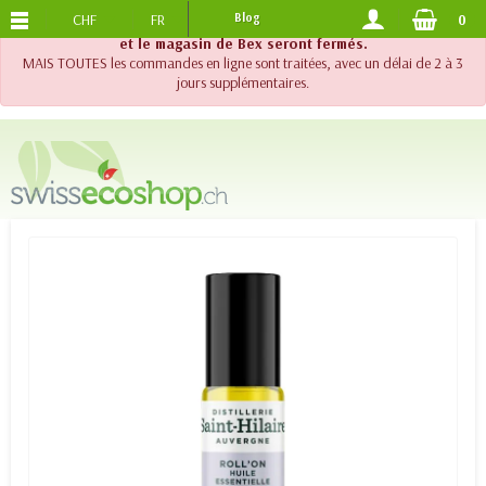
CHF
FR
Blog
0
PORTS OFFERTS
DES 120.-
!! Important !! Jusqu'au 20 août 2026, le support téléphonique
et le magasin de Bex seront fermés.
MAIS TOUTES les commandes en ligne sont traitées, avec un délai de 2 à 3
jours supplémentaires.