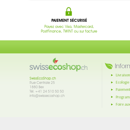
PAIEMENT SÉCURISÉ
Payez avec Visa, Mastercard,
PostFinance, TWINT ou sur facture
Infor
Livraison
SwissEcoShop.ch
Ecologie
Rue Centrale 25
1880 Bex
Paiement
Tél. +41 24 510 50 50
info@swissecoshop.ch
Programm
Foire au