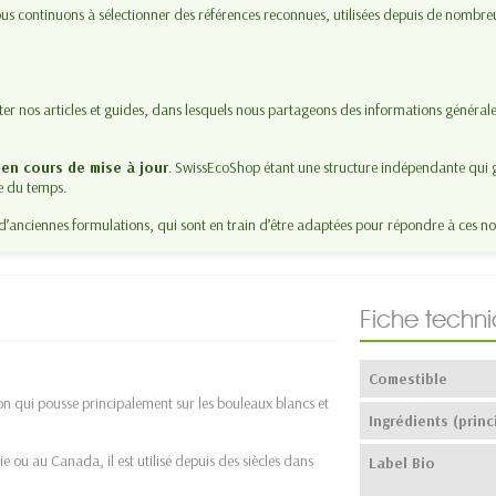
s continuons à sélectionner des références reconnues, utilisées depuis de nombre
lter nos articles et guides, dans lesquels nous partageons des informations générale
t
en cours de mise à jour
. SwissEcoShop étant une structure indépendante qui g
e du temps.
d’anciennes formulations, qui sont en train d’être adaptées pour répondre à ces no
Fiche techn
Comestible
 qui pousse principalement sur les bouleaux blancs et
Ingrédients (princ
 ou au Canada, il est utilisé depuis des siècles dans
Label Bio