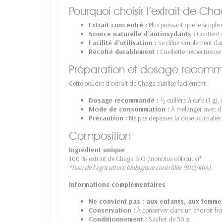
Pourquoi choisir l’extrait de C
Extrait concentré :
Plus puissant que le simple
Source naturelle d’antioxydants :
Contient 
Facilité d’utilisation :
Se dilue simplement dan
Récolté durablement :
Cueillette respectueuse
Préparation et dosage recom
Cette poudre d’extrait de Chaga s’utilise facilement :
Dosage recommandé :
½ cuillère à café (1 g),
Mode de consommation :
À mélanger avec de 
Précaution :
Ne pas dépasser la dose journali
Composition
Ingrédient unique
100 % extrait de Chaga BIO (Inonotus obliquus)*
*Issu de l’agriculture biologique contrôlée (BIO/kbA).
Informations complémentaires
Ne convient pas : aux enfants, aux femmes
Conservation :
À conserver dans un endroit frai
Conditionnement :
Sachet de 50 g.