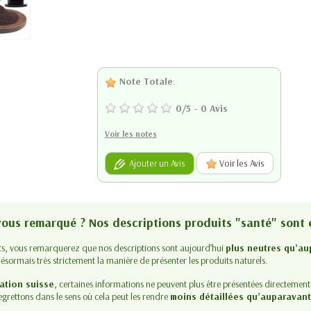
Note Totale
:
0
/
5
-
0
Avis
Voir les notes
Ajouter un Avis
Voir les Avis
-vous remarqué ? Nos descriptions produits "santé" sont 
its, vous remarquerez que nos descriptions sont aujourd’hui
plus neutres qu’au
ésormais très strictement la manière de présenter les produits naturels.
ation suisse
, certaines informations ne peuvent plus être présentées directement
egrettons dans le sens où cela peut les rendre
moins détaillées qu’auparavan