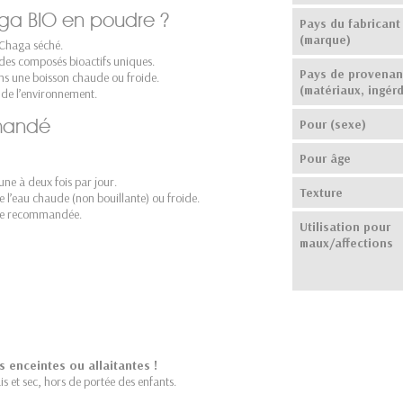
haga BIO en poudre ?
Pays du fabricant
(marque)
 Chaga séché.
des composés bioactifs uniques.
Pays de provena
s une boisson chaude ou froide.
(matériaux, ingérd
 de l’environnement.
mandé
Pour (sexe)
Pour âge
 une à deux fois par jour.
Texture
l’eau chaude (non bouillante) ou froide.
ère recommandée.
Utilisation pour
maux/affections
 enceintes ou allaitantes !
s et sec, hors de portée des enfants.