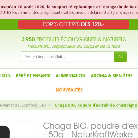
! Jusqu'au 20 août 2026, le support téléphonique et le magasin de Bex
UTES les commandes en ligne sont traitées, avec un délai de 2 à 3 jours suppléme
PORTS OFFERTS
DES 120.-
3'950
PRODUITS ÉCOLOGIQUES & NATURELS
Produits BIO, respectueux du corps et de la terre
OK
ISON
BÉBÉ ET ENFANTS
ALIMENTATION
AROMA & BIEN-ÊTRE
NOUVEAUTÉS
r-Aliments (Superfood) BIO
Chaga BIO, poudre d'extrait de champignon
Chaga BIO, poudre d'ext
- 50g - NaturKraftWerke