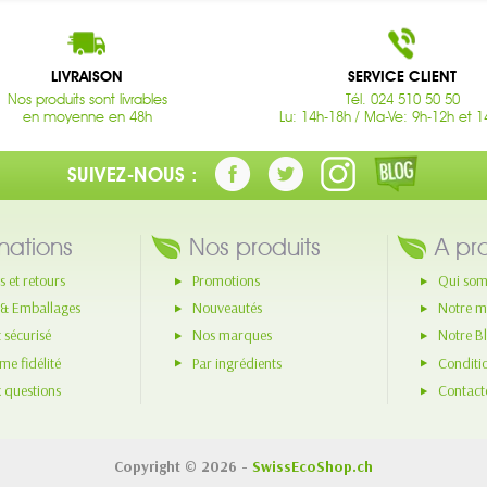
LIVRAISON
SERVICE CLIENT
Nos produits sont livrables
Tél. 024 510 50 50
en moyenne en 48h
Lu: 14h-18h / Ma-Ve: 9h-12h et 1
SUIVEZ-NOUS :
mations
Nos produits
A pr
s et retours
Promotions
Qui som
 & Emballages
Nouveautés
Notre m
 sécurisé
Nos marques
Notre B
e fidélité
Par ingrédients
Conditi
x questions
Contact
Copyright © 2026 -
SwissEcoShop.ch