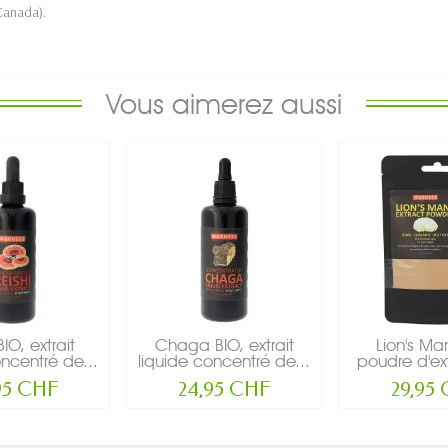
 Canada).
Vous aimerez aussi
BIO, extrait
Chaga BIO, extrait
Lion's Ma
oncentré de...
liquide concentré de...
poudre d'ext
95 CHF
24,95 CHF
29,95