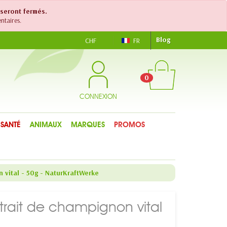
 seront fermés.
ntaires.
Blog
CHF
FR
0
CONNEXION
SANTÉ
ANIMAUX
MARQUES
PROMOS
 vital - 50g - NaturKraftWerke
rait de champignon vital