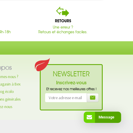
RETOURS
Une erreur ?
4h-18h
Retours et échanges faciles.
opos
NEWSLETTER
mes-nous ?
Inscrivez-vous
agasin à Bex
Et recevez nos meilleures offres !
log écolo
ons générales
ez-nous
Message