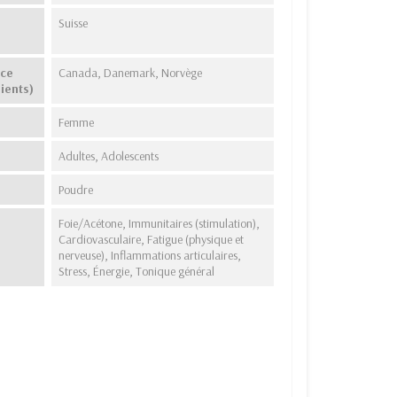
Suisse
nce
Canada, Danemark, Norvège
ients)
Femme
Adultes, Adolescents
Poudre
Foie/Acétone, Immunitaires (stimulation),
Cardiovasculaire, Fatigue (physique et
nerveuse), Inflammations articulaires,
Stress, Énergie, Tonique général