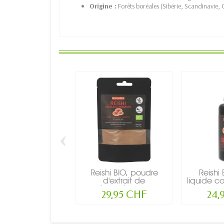
Origine :
Forêts boréales (Sibérie, Scandinavie,
‹
Reishi BIO, poudre
Reishi 
d'extrait de
liquide c
champignon...
29,95 CHF
24,