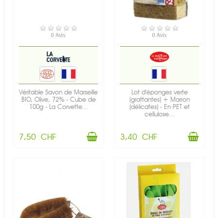
EN STOCK
EN STOCK
0 Avis
0 Avis
Véritable Savon de Marseille
Lot d'éponges verte
BIO, Olive, 72% - Cube de
(grattantes) + Marron
100g - La Corvette...
(délicates) - En PET et
cellulose...
7,50 CHF
3,40 CHF