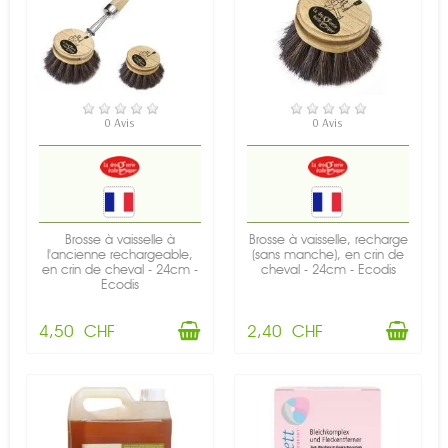
EN STOCK
EN STOCK
0 Avis
0 Avis
Brosse à vaisselle à
Brosse à vaisselle, recharge
l'ancienne rechargeable,
(sans manche), en crin de
en crin de cheval - 24cm -
cheval - 24cm - Ecodis
Ecodis
4,50 CHF
2,40 CHF