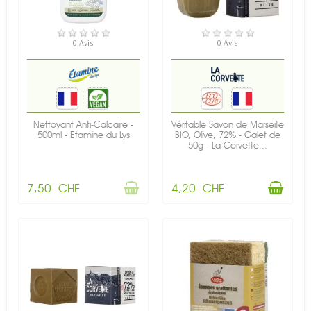
RUPTURE DE STOCK
EN STOCK
0 Avis
0 Avis
Nettoyant Anti-Calcaire -
Véritable Savon de Marseille
500ml - Etamine du Lys
BIO, Olive, 72% - Galet de
50g - La Corvette...
7,50 CHF
4,20 CHF