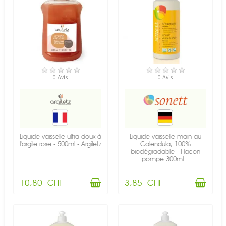
EN STOCK
EN STOCK
0 Avis
0 Avis
Liquide vaisselle ultra-doux à
Liquide vaisselle main au
l'argile rose - 500ml - Argiletz
Calendula, 100%
biodégradable - Flacon
pompe 300ml...
10,80 CHF
3,85 CHF