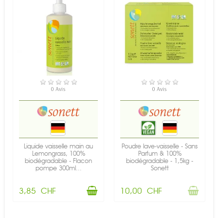
EN STOCK
RUPTURE DE STOCK
0 Avis
0 Avis
Liquide vaisselle main au
Poudre lave-vaisselle - Sans
Lemongrass, 100%
Parfum & 100%
biodégradable - Flacon
biodégradable - 1,5kg -
pompe 300ml...
Sonett
3,85 CHF
10,00 CHF