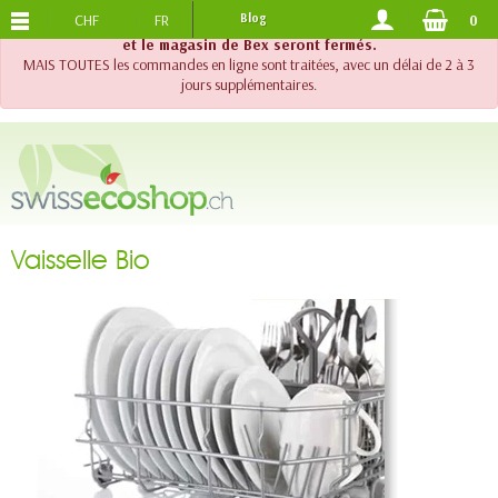
CHF
FR
Blog
0
PORTS OFFERTS
DES 120.-
!! Important !! Jusqu'au 20 août 2026, le support téléphonique
et le magasin de Bex seront fermés.
MAIS TOUTES les commandes en ligne sont traitées, avec un délai de 2 à 3
jours supplémentaires.
Vaisselle Bio