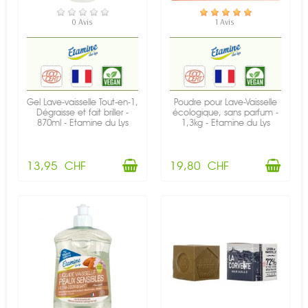
EN STOCK
EN STOCK
0 Avis
1 Avis
Gel Lave-vaisselle Tout-en-1,
Poudre pour Lave-Vaisselle
Dégraisse et fait briller -
écologique, sans parfum -
870ml - Etamine du Lys
1,3kg - Etamine du Lys
13,95 CHF
19,80 CHF