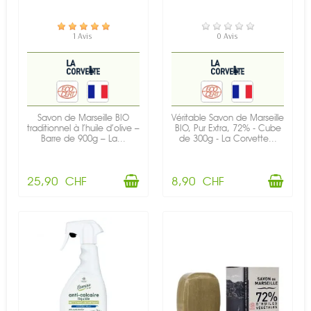
EN STOCK
EN STOCK
1 Avis
0 Avis
Savon de Marseille BIO
Véritable Savon de Marseille
traditionnel à l’huile d’olive –
BIO, Pur Extra, 72% - Cube
Barre de 900g – La...
de 300g - La Corvette...
25,90 CHF
8,90 CHF