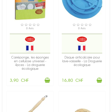
EN STOCK
EN STOCK
0 Avis
0 Avis
Carréponge, les éponges
Disque anticalcaire pour
en cellulose universel -
lave-vaisselle - La Droguerie
4pces - La droguerie
écologique
écologique
3,90 CHF
16,80 CHF