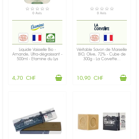
EN STOCK
EN STOCK
0 Avis
0 Avis
Liquide Vaisselle Bio -
Véritable Savon de Marseille
Amande, Ultra-dégraissant -
BIO, Olive, 72% - Cube de
500ml - Etamine du Lys
300g - La Corvette...
4,70 CHF
10,90 CHF