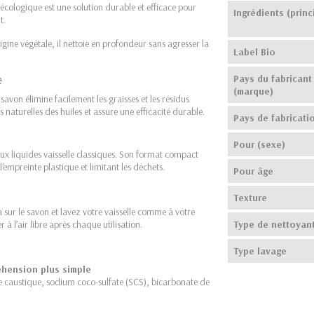
écologique est une solution durable et efficace pour
Ingrédients (princ
t.
igine végétale, il nettoie en profondeur sans agresser la
Label Bio
e
Pays du fabricant
(marque)
avon élimine facilement les graisses et les résidus
s naturelles des huiles et assure une efficacité durable.
Pays de fabricati
Pour (sexe)
aux liquides vaisselle classiques. Son format compact
'empreinte plastique et limitant les déchets.
Pour âge
Texture
a sur le savon et lavez votre vaisselle comme à votre
 à l’air libre après chaque utilisation.
Type de nettoyan
Type lavage
éhension plus simple
e caustique, sodium coco-sulfate (SCS), bicarbonate de