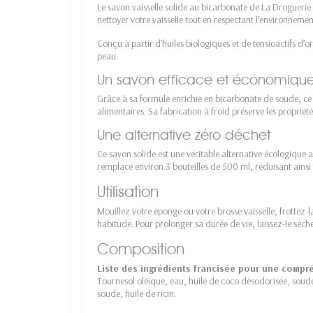
Le savon vaisselle solide au bicarbonate de La Droguerie 
nettoyer votre vaisselle tout en respectant l’environnemen
Conçu à partir d’huiles biologiques et de tensioactifs d’or
peau.
Un savon efficace et économiqu
Grâce à sa formule enrichie en bicarbonate de soude, ce s
alimentaires. Sa fabrication à froid préserve les propriété
Une alternative zéro déchet
Ce savon solide est une véritable alternative écologique 
remplace environ 3 bouteilles de 500 ml, réduisant ainsi l
Utilisation
Mouillez votre éponge ou votre brosse vaisselle, frottez-l
habitude. Pour prolonger sa durée de vie, laissez-le sécher
Composition
Liste des ingrédients francisée pour une compr
Tournesol oléique, eau, huile de coco désodorisée, soud
soude, huile de ricin.