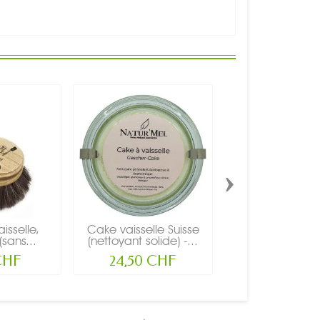
›
isselle,
Cake vaisselle Suisse
Cake vaisselle 
sans...
(nettoyant solide) -...
(nettoyant solid
CHF
24,50 CHF
19,50 CH