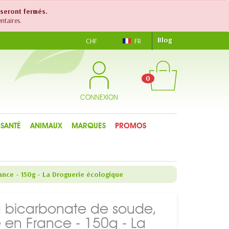
 seront fermés.
ntaires.
Blog
CHF
FR
0
CONNEXION
SANTÉ
ANIMAUX
MARQUES
PROMOS
ance - 150g - La Droguerie écologique
au bicarbonate de soude,
é en France - 150g - La