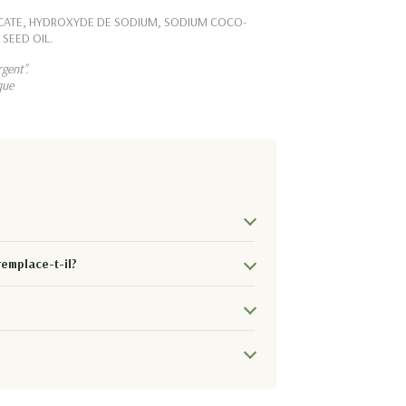
CATE, HYDROXYDE DE SODIUM, SODIUM COCO-
SEED OIL.
gent".
que
remplace-t-il?