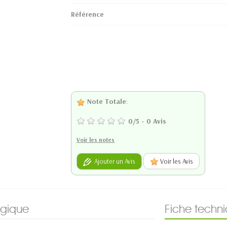
Référence
Note Totale
:
0
/
5
-
0
Avis
Voir les notes
Ajouter un Avis
Voir les Avis
ogique
Fiche techn