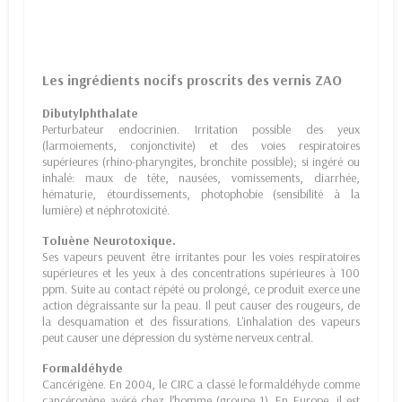
Les ingrédients nocifs proscrits des vernis ZAO
Dibutylphthalate
Perturbateur endocrinien. Irritation possible des yeux
(larmoiements, conjonctivite) et des voies respiratoires
supérieures (rhino-pharyngites, bronchite possible); si ingéré ou
inhalé: maux de tête, nausées, vomissements, diarrhée,
hématurie, étourdissements, photophobie (sensibilité à la
lumière) et néphrotoxicité.
Toluène Neurotoxique.
Ses vapeurs peuvent être irritantes pour les voies respiratoires
supérieures et les yeux à des concentrations supérieures à 100
ppm. Suite au contact répété ou prolongé, ce produit exerce une
action dégraissante sur la peau. Il peut causer des rougeurs, de
la desquamation et des fissurations. L'inhalation des vapeurs
peut causer une dépression du système nerveux central.
Formaldéhyde
Cancérigène. En 2004, le CIRC a classé le formaldéhyde comme
cancérogène avéré chez l’homme (groupe 1). En Europe, il est