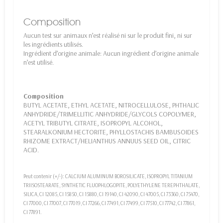
Composition
Aucun test sur animaux n’est réalisé ni sur le produit fini, ni sur
les ingrédients utilisés.
Ingrédient d’origine animale: Aucun ingrédient d’origine animale
n’est utilisé.
Composition
BUTYL ACETATE, ETHYL ACETATE, NITROCELLULOSE, PHTHALIC
ANHYDRIDE/TRIMELLITIC ANHYDRIDE/GLYCOLS COPOLYMER,
ACETYL TRIBUTYL CITRATE, ISOPROPYL ALCOHOL,
STEARALKONIUM HECTORITE, PHYLLOSTACHIS BAMBUSOIDES
RHIZOME EXTRACT/HELIANTHUS ANNUUS SEED OIL, CITRIC
ACID.
Peut contenir (+/-): CALCIUM ALUMINUM BOROSILICATE, ISOPROPYL TITANIUM
TRIISOSTEARATE, SYNTHETIC FLUOPHLOGOPITE, POLYETHYLENE TEREPHTHALATE,
SILICA, CI 12085, CI 15850, CI 15880, CI 19140, CI 42090, CI 47005, CI 73360, CI 75470,
CI 77000, CI 77007, CI 77019, CI 77266, CI 77491, CI 77499, CI 77510, CI 77742, CI 77861,
CI 77891.