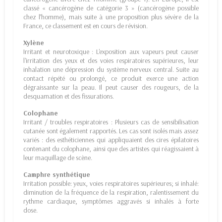
classé « cancérogène de catégorie 3 » (cancérogène possible
chez l’homme), mais suite à une proposition plus sévère de la
France, ce classement est en cours de révision.
Xylène
Irritant et neurotoxique : L'exposition aux vapeurs peut causer
l'irritation des yeux et des voies respiratoires supérieures, leur
inhalation une dépression du système nerveux central. Suite au
contact répété ou prolongé, ce produit exerce une action
dégraissante sur la peau. Il peut causer des rougeurs, de la
desquamation et des fissurations.
Colophane
Irritant / troubles respiratoires : Plusieurs cas de sensibilisation
cutanée sont également rapportés. Les cas sont isolés mais assez
variés : des esthéticiennes qui appliquaient des cires épilatoires
contenant du colophane, ainsi que des artistes qui réagissaient à
leur maquillage de scène.
Camphre synthétique
Irritation possible: yeux, voies respiratoires supérieures; si inhalé:
diminution de la fréquence de la respiration, ralentissement du
rythme cardiaque, symptômes aggravés si inhalés à forte
dose.