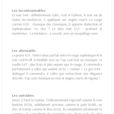
Les incontournables
Le noir 644 : définitivement culte, rock et fashion, le noir est de
toutes les tendances. A appliquer sur ongles courts. Le rouge
carmin 650 : classique des classiques, il apporte distinction et
sophistication. So chic ! Le bleu nuit 653 : profond et
mystérieux… La tendance : à assortir avec un maquillage yeux.
Les alternatifs
Le prune 651 : l’entre deux parfait entre le rouge sophistiqué et le
noir rock’n’roll. Irrésistible avec un Top coat mat ou classique. Le
rouille 647 : plus frais et plus enjoué que le rouge, il conviendra
parfaitement à celles qui veulent de la « couleur ». Le gris 649 :
distingué il conviendra à celles qui recherchent une élégance
discrète. Top coat classique ou mat et ongles courts de rigueur !
Les outsiders
Jouez à fond la couleur ! Délicieusement régressif comme le rose
bonbon (654), subtilement précieux comme le jade (648), ou
chic et trendy comme le lilas (652), ils complètent idéalement la
gamme, et permettent de répondre aux dress-code les plus