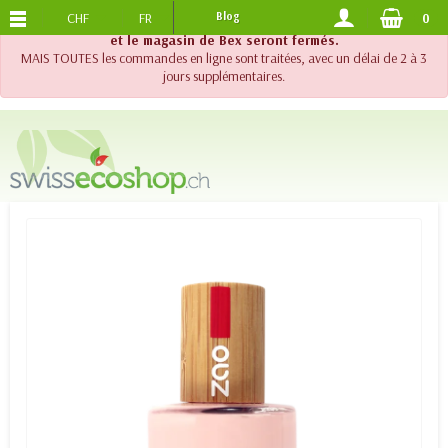
CHF
FR
Blog
0
PORTS OFFERTS
DES 120.-
!! Important !! Jusqu'au 20 août 2026, le support téléphonique
et le magasin de Bex seront fermés.
MAIS TOUTES les commandes en ligne sont traitées, avec un délai de 2 à 3
jours supplémentaires.