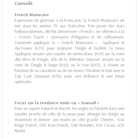
Conseils
French Manucure
Expression du glamour à la Française, la French Manucure est
née dans les années 70 aux Etats-Unis. Très prisée des stars
hollywoodiennes, elle fût dénommée « French » en référence à la
« French Touch » synonyme d’élégance et de raffinement.
Comment appliquer la « French Manucure » : Appliquer le
durcisseur (635) pour préparer l’ongle et faciliter la tenue
Appliquer ensuite une couche de vernis blanc (641) sur la zone
dite libre de l’ongle, afin de la délimiter. Déposer ensuite sur le
reste de l’ongle le beige (642) ou le rose (643), à choisir en
fonction de sa carnation ou de ses envies ! Finaliser le tout avec le
Top Coat classique (636) pour une brillance et une tenue
optimales.
Focus sur la tendance nude ou « lownail »
Pour un aspect naturel et discret, les ongles se fondent dans une
tonalité proche de celle de la peau pour allonger les doigts au
maximum et donner aux mains un côté gracile. (Teintes : 642
Beige French, 643 Rose French, 646 Noisette, 645 Cacao, 655
Nude)