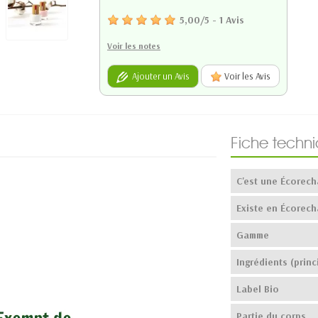
5,00
/
5
-
1
Avis
Voir les notes
Ajouter un Avis
Voir les Avis
Fiche techn
C'est une Écorech
Existe en Écorech
Gamme
Ingrédients (princ
Label Bio
Partie du corps