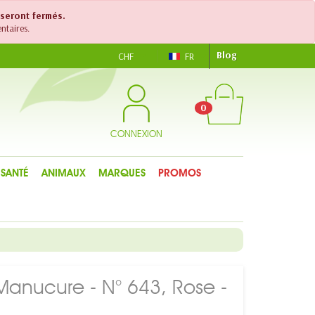
 seront fermés.
ntaires.
Blog
CHF
FR
0
CONNEXION
SANTÉ
ANIMAUX
MARQUES
PROMOS
 Manucure - N° 643, Rose -