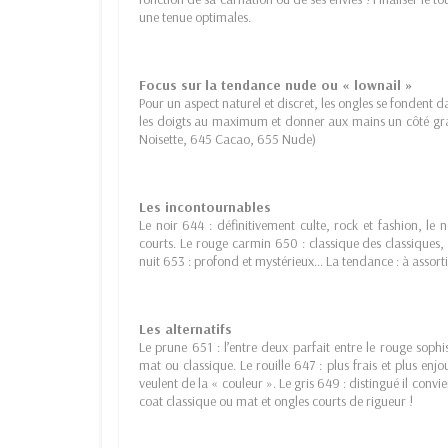
une tenue optimales.
Focus sur la tendance nude ou « lownail »
Pour un aspect naturel et discret, les ongles se fondent 
les doigts au maximum et donner aux mains un côté grac
Noisette, 645 Cacao, 655 Nude)
Les incontournables
Le noir 644 : définitivement culte, rock et fashion, le 
courts. Le rouge carmin 650 : classique des classiques, i
nuit 653 : profond et mystérieux… La tendance : à assort
Les alternatifs
Le prune 651 : l’entre deux parfait entre le rouge sophist
mat ou classique. Le rouille 647 : plus frais et plus enj
veulent de la « couleur ». Le gris 649 : distingué il conv
coat classique ou mat et ongles courts de rigueur !