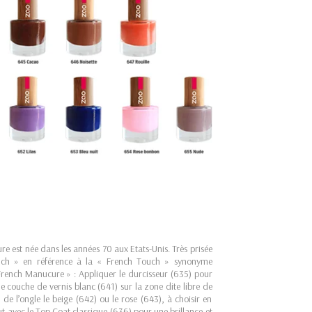
e est née dans les années 70 aux Etats-Unis. Très prisée
ench » en référence à la « French Touch » synonyme
French Manucure » : Appliquer le durcisseur (635) pour
une couche de vernis blanc (641) sur la zone dite libre de
e de l’ongle le beige (642) ou le rose (643), à choisir en
out avec le Top Coat classique (636) pour une brillance et