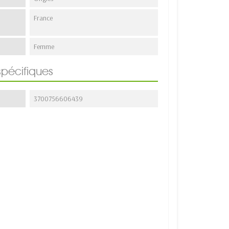
France
Femme
spécifiques
3700756606439