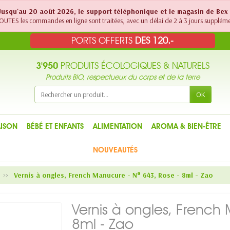
! Jusqu'au 20 août 2026, le support téléphonique et le magasin de Bex
UTES les commandes en ligne sont traitées, avec un délai de 2 à 3 jours suppléme
PORTS OFFERTS
DES 120.-
3'950
PRODUITS ÉCOLOGIQUES & NATURELS
Produits BIO, respectueux du corps et de la terre
OK
ISON
BÉBÉ ET ENFANTS
ALIMENTATION
AROMA & BIEN-ÊTRE
NOUVEAUTÉS
Vernis à ongles, French Manucure - N° 643, Rose - 8ml - Zao
Vernis à ongles, French
8ml - Zao