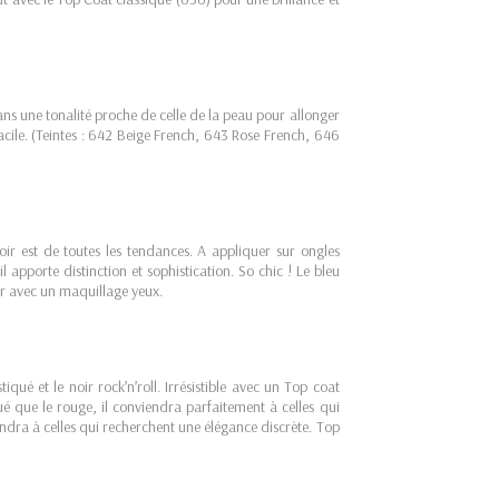
dans une tonalité proche de celle de la peau pour allonger
ile. (Teintes : 642 Beige French, 643 Rose French, 646
noir est de toutes les tendances. A appliquer sur ongles
l apporte distinction et sophistication. So chic ! Le bleu
ir avec un maquillage yeux.
iqué et le noir rock’n’roll. Irrésistible avec un Top coat
oué que le rouge, il conviendra parfaitement à celles qui
iendra à celles qui recherchent une élégance discrète. Top