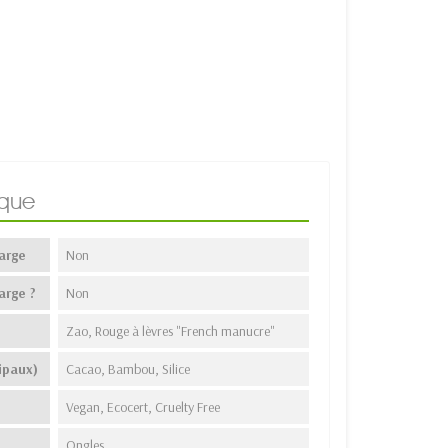
ique
arge
Non
arge ?
Non
Zao, Rouge à lèvres "French manucre"
ipaux)
Cacao, Bambou, Silice
Vegan, Ecocert, Cruelty Free
Ongles