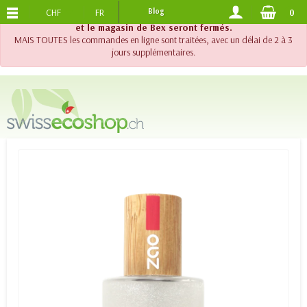
CHF
FR
Blog
0
PORTS OFFERTS
DES 120.-
!! Important !! Jusqu'au 20 août 2026, le support téléphonique
et le magasin de Bex seront fermés.
MAIS TOUTES les commandes en ligne sont traitées, avec un délai de 2 à 3
jours supplémentaires.