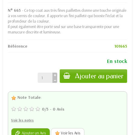
N° 665
- Ce top coat aux très fines paillettes donne une touche originale
à vos vernis de couleur. Il apporte un fini pailleté qui booste l’éclat et la
profondeur de la couleur.
Il peut également être porté seul sur une base transparente pour une
manucure discrète et lumineuse.
Référence
101665
En stock
Ajouter au panier
Note Totale
:
0
/
5
-
0
Avis
Voir les notes
Ajouter un Avis
Voir les Avis