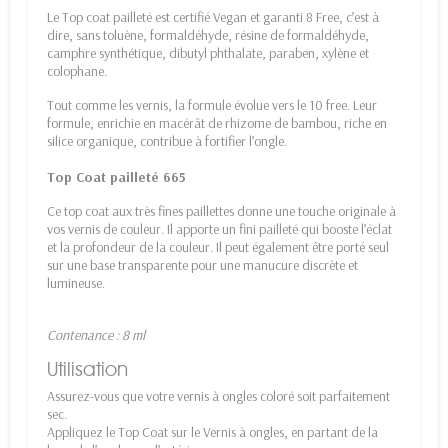
Le Top coat pailleté est certifié Vegan et garanti 8 Free, c’est à
dire, sans toluène, formaldéhyde, résine de formaldéhyde,
camphre synthétique, dibutyl phthalate, paraben, xylène et
colophane.
Tout comme les vernis, la formule évolue vers le 10 free. Leur
formule, enrichie en macérât de rhizome de bambou, riche en
silice organique, contribue à fortifier l’ongle.
Top Coat pailleté 665
Ce top coat aux très fines paillettes donne une touche originale à
vos vernis de couleur. Il apporte un fini pailleté qui booste l’éclat
et la profondeur de la couleur. Il peut également être porté seul
sur une base transparente pour une manucure discrète et
lumineuse.
Contenance : 8 ml
Utilisation
Assurez-vous que votre vernis à ongles coloré soit parfaitement
sec.
Appliquez le Top Coat sur le Vernis à ongles, en partant de la