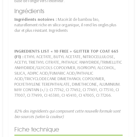
base de l’ongle vers l’extérieur.
Ingrédients
Ingrédients notoires :
Macérât de bambou bio,
naturellement riche en silice organique, il rend les ongles plus
dur et plus résistant. Ingrédients
INGREDIENTS LIST « 10 FREE » GLITTER TOP COAT 665
(F1) :
ETHYL ACETATE, BUTYL ACETATE, NITROCELLULOSE,
ACETYL TRIETHYL CITRATE, PHTHALIC ANHYDRIDE/TRIMELLITIC
ANHYDRIDE/GLYCOLS COPOLYMER, ISOPROPYL ALCOHOL,
SILICA, ADIPIC ACID/FUMARIC ACID/PHTHALIC
ACID/TRICYCLODECANE DIMETHANOL COPOLYMER,
POLYETHYLENE TEREPHTHALATE, DIMETHICONE, ALUMINIUM.
MAY CONTAIN (+/-): CI 77742, CI 77492, CI 77491, CI 77510, CI
77007, CI 77499, CI 45380, CI 45410, CI 47005, CI 77266.
82% des ingrédients qui composent cette nouvelle formule sont
bio-sourcés (selon la couleur)
Fiche technique