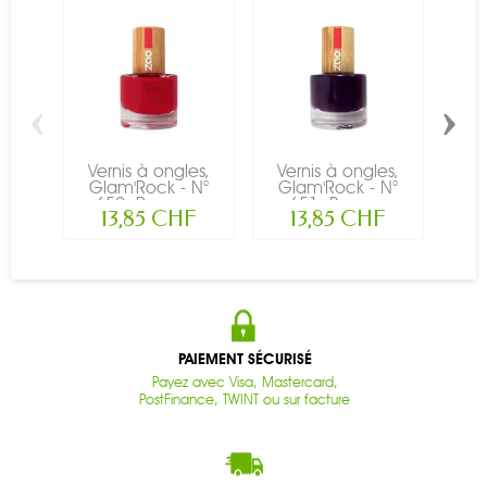
‹
›
Vernis à ongles,
Vernis à ongles,
Ve
Glam'Rock - N°
Glam'Rock - N°
Do
650, Rouge...
651, Prune...
13,85 CHF
13,85 CHF
PAIEMENT SÉCURISÉ
Payez avec Visa, Mastercard,
PostFinance, TWINT ou sur facture