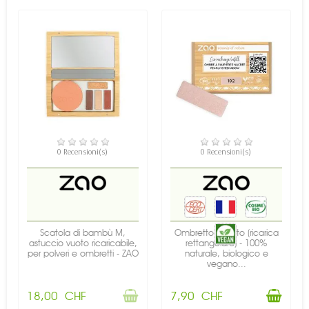
NON DISPONIBILE
DISPONIBILE
0 Recensioni(s)
0 Recensioni(s)
Scatola di bambù M,
Ombretto perlato (ricarica
astuccio vuoto ricaricabile,
rettangolare) - 100%
per polveri e ombretti - ZAO
naturale, biologico e
vegano...
18,00 CHF
7,90 CHF