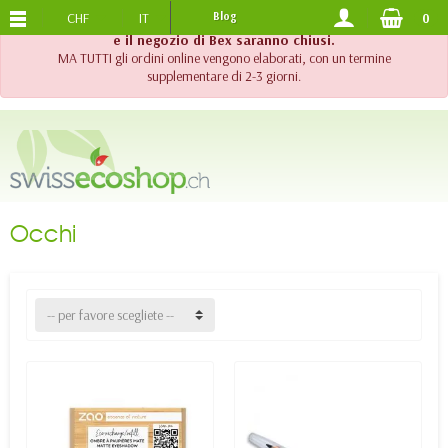
CHF
IT
Blog
0
SPEDIZIONE GRATUITA
DA 120.-
!! Importante !! Fino al 20 agosto 2026, l'assistenza telefonica
e il negozio di Bex saranno chiusi.
MA TUTTI gli ordini online vengono elaborati, con un termine
supplementare di 2-3 giorni.
Occhi
-- per favore scegliete --