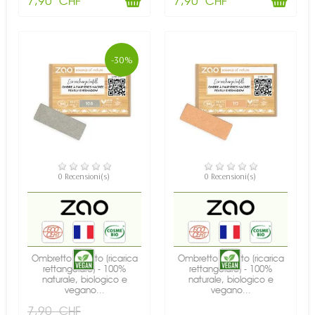
7,90 CHF
7,90 CHF
-30%
DISPONIBILE
DISPONIBILE
0 Recensioni(s)
0 Recensioni(s)
Ombretto perlato (ricarica
Ombretto perlato (ricarica
rettangolare) - 100%
rettangolare) - 100%
naturale, biologico e
naturale, biologico e
vegano...
vegano...
7,90 CHF