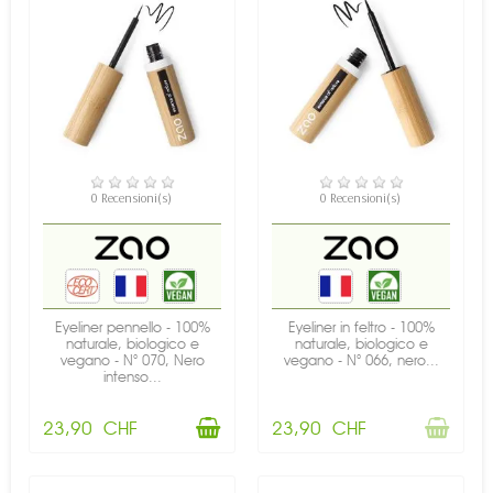
DISPONIBILE
NON DISPONIBILE
0 Recensioni(s)
0 Recensioni(s)
Eyeliner pennello - 100%
Eyeliner in feltro - 100%
naturale, biologico e
naturale, biologico e
vegano - N° 070, Nero
vegano - N° 066, nero...
intenso...
23,90 CHF
23,90 CHF