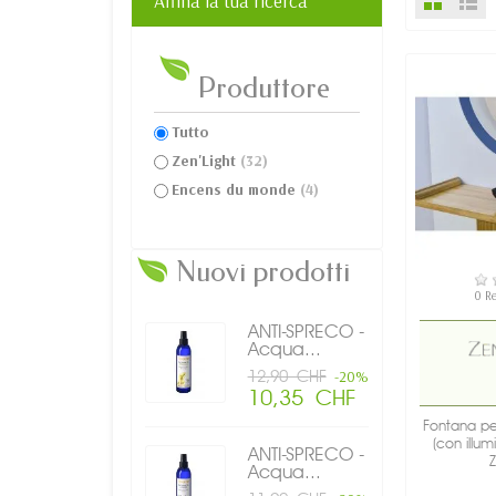
Affina la tua ricerca
Produttore
Tutto
Zen'Light
(32)
Encens du monde
(4)
Nuovi prodotti
DI
0 R
ANTI-SPRECO -
Acqua...
12,90 CHF
-20%
10,35 CHF
Fontana per
(con illum
ANTI-SPRECO -
Z
Acqua...