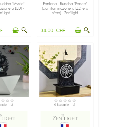
Buddha "Mystic"
Fontana - Buddha "Peace"
nazione a LED) -
(con illuminazione a LED e a
n'Light
sfera) - Zen'Light
F
34,00 CHF
PONIBILE
DISPONIBILE
ensioni(s)
0 Recensioni(s)