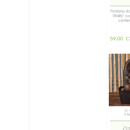
Fontana d'
Vitality" 
contem
59,00 C
DI
0 R