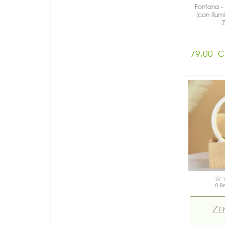
Fontana -
(con illum
Z
79,00 C
DI
0 R