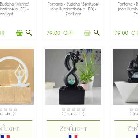
 Buddha "Krishna"
Fontana - Buddha "Zenitude"
Fontana - 
inazione a LED) -
(con illuminazione a LED) -
(con illumi
en'Light
Zen'Light
Ze
HF
79,00 CHF
79,00 CH
SPONIBILE
NON DISPONIBILE
DIS
ecensioni(s)
0 Recensioni(s)
0 Rec