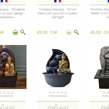
acqua - "Moderne
Fontana d'acqua - "Amor"
Fontana d'a
con un puro design
Nero (con luce LED e palla) -
Mister" (con 
poraneo -...
Zen'Light
- Z
HF
49,00 CHF
45,00 CH
SPONIBILE
DISPONIBILE
DIS
ecensioni(s)
0 Recensioni(s)
0 Rec