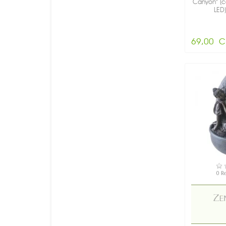
Canyon" (c
LED)
69,00 C
DI
0 R