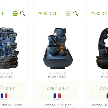
HF
79,00 CHF
79,00 CH
SPONIBILE
DISPONIBILE
DIS
ecensioni(s)
0 Recensioni(s)
0 Rec
- Natura "Grand
Fontana - "Kini" (con
Fontana - B