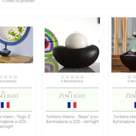
Ci sono 36 prodotti.
SPONIBILE
DISPONIBILE
DIS
ecensioni(s)
0 Recensioni(s)
0 Rec
 interni - "Yoga 2"
Fontana interna - "Beye" (con
Fontana inte
inazione a LED) -
illuminazione a LED) - Zen'Light
illuminazione 
en'Light