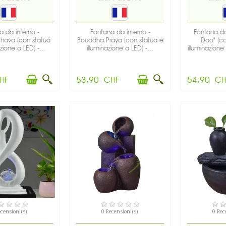
a da interno -
Fontana da interno -
Fontana da
hava (con statua
Bouddha Praya (con statua e
Dao" (c
zione a LED) -...
illuminazione a LED) -...
illuminazione 
HF
53,90 CHF
54,90 CH
SPONIBILE
DISPONIBILE
DIS
ecensioni(s)
0 Recensioni(s)
0 Rec