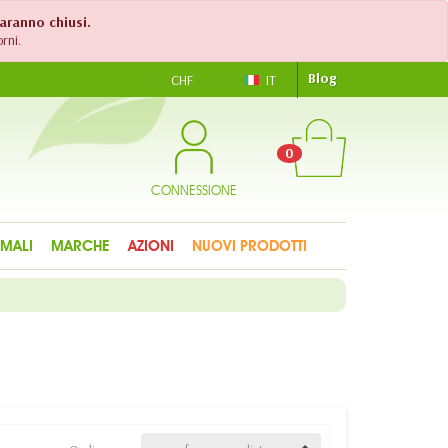
saranno chiusi.
rni.
Blog
CHF
IT
0
CONNESSIONE
IMALI
MARCHE
AZIONI
NUOVI PRODOTTI