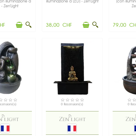
on illuminazione a
illuminazione a LED) - Zen'Light
(con illumi
 - Zen'Light
Ze
HF
38,00 CHF
79,00 CH
SPONIBILE
NON DISPONIBILE
DIS
ecensioni(s)
0 Recensioni(s)
0 Rec