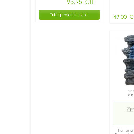
95,95 CHF
Tutti i prodotti in azioni
49,00 C
DI
0 R
Fontana 