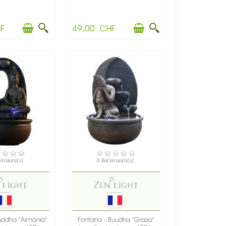
F
49,00 CHF
PONIBILE
DISPONIBILE
ensioni(s)
0 Recensioni(s)
uddha "Armonia"
Fontana - Buudha "Grazia"