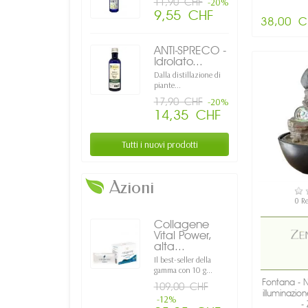
11,90 CHF
-20%
9,55 CHF
38,00 C
ANTI-SPRECO -
Idrolato...
Dalla distillazione di
piante...
17,90 CHF
-20%
14,35 CHF
Tutti i nuovi prodotti
Azioni
DI
0 R
Collagene
Vital Power,
alta...
Il best-seller della
gamma con 10 g...
Fontana - N
109,00 CHF
illuminazio
-12%
- 