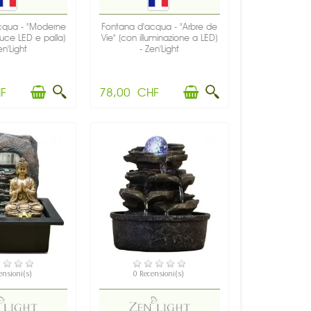
cqua - "Moderne
Fontana d'acqua - "Arbre de
luce LED e palla)
Vie" (con illuminazione a LED)
en'Light
- Zen'Light
F
78,00 CHF
PONIBILE
NON DISPONIBILE
ensioni(s)
0 Recensioni(s)