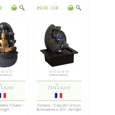
F
89,00 CHF
PONIBILE
DISPONIBILE
ensioni(s)
0 Recensioni(s)
uddha "Chakra" -
Fontana - "Cascata" v2 (con
n'Light
illuminazione a LED) - Zen'Light