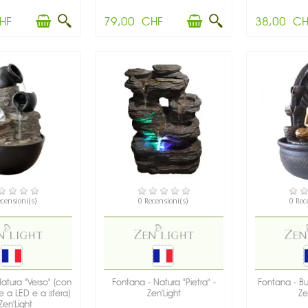
HF
79,00 CHF
38,00 CH
SPONIBILE
NON DISPONIBILE
DIS
ecensioni(s)
0 Recensioni(s)
0 Rec
atura "Verso" (con
Fontana - Natura "Pietra" -
Fontana - B
ne a LED e a sfera)
Zen'Light
Ze
Zen'Light