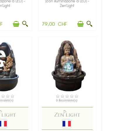
nazione a LED) -
(con illuminazione a LED) -
n'Light
Zen'Light
F
79,00 CHF
PONIBILE
DISPONIBILE
ensioni(s)
0 Recensioni(s)