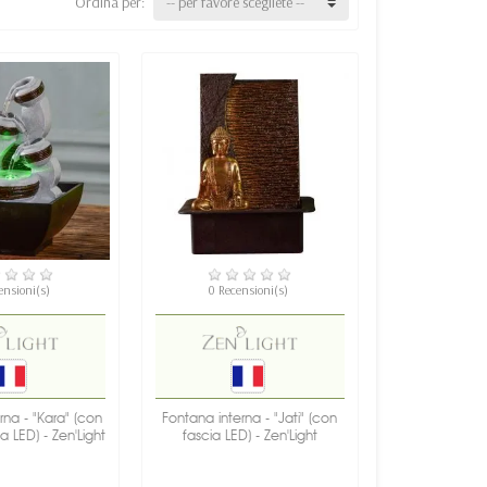
Ordina per:
-- per favore scegliete --
PONIBILE
DISPONIBILE
ensioni(s)
0 Recensioni(s)
rna - "Kara" (con
Fontana interna - "Jati" (con
a LED) - Zen'Light
fascia LED) - Zen'Light