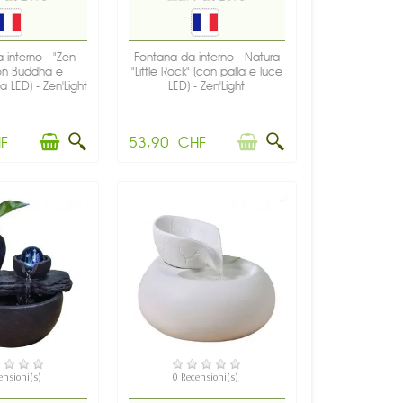
 interno - "Zen
Fontana da interno - Natura
on Buddha e
"Little Rock" (con palla e luce
a LED) - Zen'Light
LED) - Zen'Light
F
53,90 CHF
PONIBILE
NON DISPONIBILE
ensioni(s)
0 Recensioni(s)