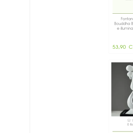
Fontan
Bouddha B
e illumina
53,90 C
DI
0 R