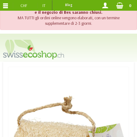
CHF
IT
Blog
0
SPEDIZIONE GRATUITA
DA 120.-
!! Importante !! Fino al 20 agosto 2026, l'assistenza telefonica
e il negozio di Bex saranno chiusi.
MA TUTTI gli ordini online vengono elaborati, con un termine
supplementare di 2-3 giorni.