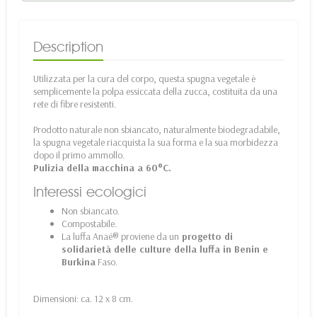
Description
Utilizzata per la cura del corpo, questa spugna vegetale è
semplicemente la polpa essiccata della zucca, costituita da una
rete di fibre resistenti.
Prodotto naturale non sbiancato, naturalmente biodegradabile,
la spugna vegetale riacquista la sua forma e la sua morbidezza
dopo il primo ammollo.
Pulizia della macchina a 60°C.
Interessi ecologici
Non sbiancato.
Compostabile.
La luffa Anaé® proviene da un
progetto di
solidarietà delle culture della luffa in Benin e
Burkina
Faso.
Dimensioni: ca. 12 x 8 cm.