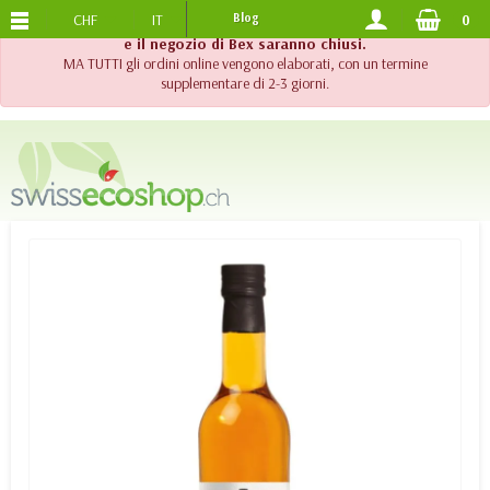
CHF
IT
Blog
0
SPEDIZIONE GRATUITA
DA 120.-
!! Importante !! Fino al 20 agosto 2026, l'assistenza telefonica
e il negozio di Bex saranno chiusi.
MA TUTTI gli ordini online vengono elaborati, con un termine
supplementare di 2-3 giorni.