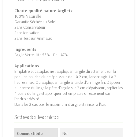
Charte qualité nature Argiletz
100% Naturelle
Garantie Séchée au Soleil
Sans Conservateur
Sans Ionisation
Sans Test sur Animaux
Ingrédients
Argile Verte Illite 53% - Eau 47%
Applications
Emplâtre et cataplasme : appliquer l'argile directement sur la
peau en couche d'une épaisseur de 1 à 2 cm, laisser agir 1 à 2
heures max. Ou appliquer l'argile à l'aide d'un linge fin. Déposer
au centre du linge la pâte d'argile sur 2 cm d'épaisseur, replier les
4 coins du linge et appliquer cet emplâtre directement sur
l'endroit désiré.
Dans les 2 cas ôter le maximum d'argile et rincer à l'eau.
Scheda tecnica
Commestibile
No