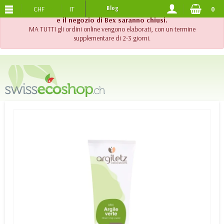
CHF
IT
Blog
0
SPEDIZIONE GRATUITA
DA 120.-
!! Importante !! Fino al 20 agosto 2026, l'assistenza telefonica
e il negozio di Bex saranno chiusi.
MA TUTTI gli ordini online vengono elaborati, con un termine
supplementare di 2-3 giorni.