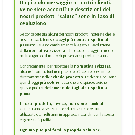
Un piccolo messaggio ai nostri clienti:
ve ne siete accorti? Le descrizioni dei
nostri prodotti “salute” sono in fase di
evoluzione
Se conoscete già alcuni dei nostri prodotti, noterete che le
nostre descrizioni sono oggi
più neutre rispetto al
passato
. Questo cambiamento è legato all’evoluzione
della
normativa svizzera
, che disciplina oggi in modo
molto rigoroso il modo di presentare i prodotti naturali.
Concretamente, per rispettare la
normativa svizzera
,
alcune informazioni non possono più essere presentate
direttamente nelle
schede prodotto
. Le descrizioni sono
quindi oggi
più sobrie
, cosa che ci dispiace, poiché
questo può renderle
meno dettagliate rispetto a
prima
.
I nostri prodotti, invece, non sono cambiati.
Continuiamo a selezionare referenze riconosciute,
utilizzate da molti anni in approcci naturali, con la stessa
esigenza di qualità.
Ognuno può poi farsi la propria opinione.