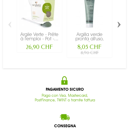
‹
›
Argile Verte - Prête
Argilla verde
Ma
à l'emploi - Pot -...
pronta all'uso,
Ar
maschera...
26,90 CHF
8,05 CHF
8,90 CHF
PAGAMENTO SICURO
Paga con Visa, Mastercard,
PostFinance, TWINT o tramite fattura
CONSEGNA