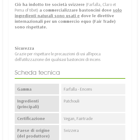
Ciò ha indotto tre società svizzere
(Farfalla, Claro et
Pema of tibet)
a commercializzare bastoncini dove
solo
ingredienti naturali sono usati e
dove le direttive
internazionali per un commercio equo (Fair Trade)
sono rispettate.
Sicurezza
Grazie per rispettare le precauzioni di usi all'epoca
dell'utilizzazione dei qualsiasi bastoncini di incens
Scheda tecnica
Gamma
Farfalla - Encens
Ingredienti
Patchouli
(principali)
Certificazione
Vegan, Fairtrade
Paese di origine
Svizzera
(del produttore)