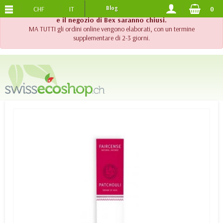
CHF
IT
Blog
0
SPEDIZIONE GRATUITA
DA 120.-
!! Importante !! Fino al 20 agosto 2026, l'assistenza telefonica
e il negozio di Bex saranno chiusi.
MA TUTTI gli ordini online vengono elaborati, con un termine
supplementare di 2-3 giorni.