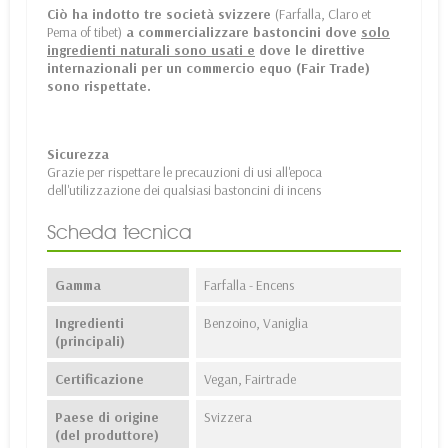
Ciò ha indotto tre società svizzere
(Farfalla, Claro et
Pema of tibet)
a commercializzare bastoncini dove
solo
ingredienti naturali sono usati e
dove le direttive
internazionali per un commercio equo (Fair Trade)
sono rispettate.
Sicurezza
Grazie per rispettare le precauzioni di usi all'epoca
dell'utilizzazione dei qualsiasi bastoncini di incens
Scheda tecnica
Gamma
Farfalla - Encens
Ingredienti
Benzoino, Vaniglia
(principali)
Certificazione
Vegan, Fairtrade
Paese di origine
Svizzera
(del produttore)