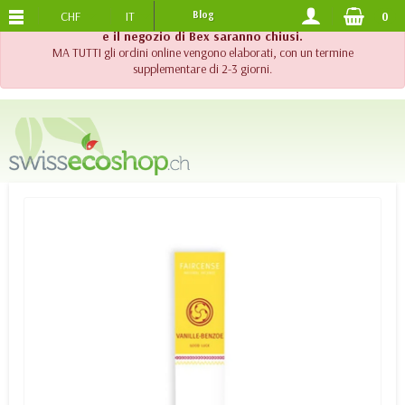
CHF
IT
Blog
0
SPEDIZIONE GRATUITA
DA 120.-
!! Importante !! Fino al 20 agosto 2026, l'assistenza telefonica
e il negozio di Bex saranno chiusi.
MA TUTTI gli ordini online vengono elaborati, con un termine
supplementare di 2-3 giorni.