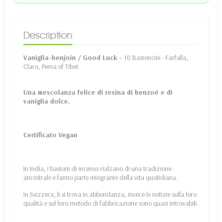
Description
Vaniglia-benjoin / Good Luck -
10 Bastoncini - Farfalla,
Claro, Pema of Tibet
Una mescolanza felice di resina di benzoé e di
vaniglia dolce.
Certificato Vegan
In India, i bastoni di incenso rialzano di una tradizione
ancestrale e fanno parte integrante della vita quotidiana.
In Svizzera, li si trova in abbondanza, invece le notizie sulla loro
qualità e sul loro metodo di fabbricazione sono quasi introvabili.