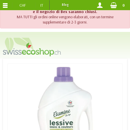
CHF
IT
Blog
0
SPEDIZIONE GRATUITA
DA 120.-
!! Importante !! Fino al 20 agosto 2026, l'assistenza telefonica
e il negozio di Bex saranno chiusi.
MA TUTTI gli ordini online vengono elaborati, con un termine
supplementare di 2-3 giorni.