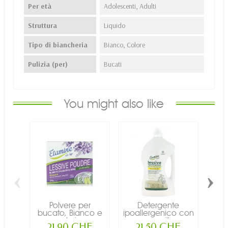
Per età
Adolescenti, Adulti
Struttura
Liquido
Tipo di biancheria
Bianco, Colore
Pulizia (per)
Bucati
You might also like
‹
›
Polvere per
Detergente
Dete
bucato, Bianco e
ipoallergenico con
o
colori...
camomilla...
p
21,90 CHF
21,50 CHF