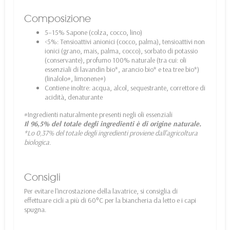
Composizione
5–15% Sapone (colza, cocco, lino)
<5%: Tensioattivi anionici (cocco, palma), tensioattivi non
ionici (grano, mais, palma, cocco), sorbato di potassio
(conservante), profumo 100% naturale (tra cui: oli
essenziali di lavandin bio*, arancio bio* e tea tree bio*)
(linalolo#, limonene#)
Contiene inoltre: acqua, alcol, sequestrante, correttore di
acidità, denaturante
#Ingredienti naturalmente presenti negli oli essenziali
Il 96,5% del totale degli ingredienti è di origine naturale.
*Lo 0,37% del totale degli ingredienti proviene dall'agricoltura
biologica.
Consigli
Per evitare l'incrostazione della lavatrice, si consiglia di
effettuare cicli a più di 60°C per la biancheria da letto e i capi
spugna.