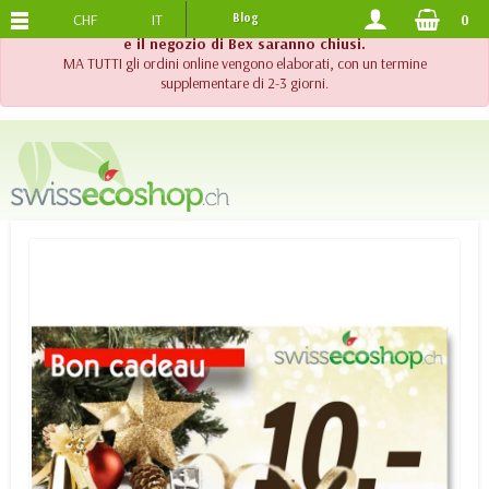
CHF
IT
Blog
0
SPEDIZIONE GRATUITA
DA 120.-
!! Importante !! Fino al 20 agosto 2026, l'assistenza telefonica
e il negozio di Bex saranno chiusi.
MA TUTTI gli ordini online vengono elaborati, con un termine
supplementare di 2-3 giorni.