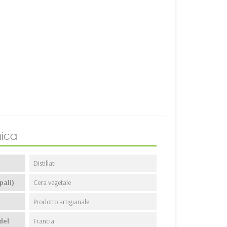
ica
Distillati
pali)
Cera vegetale
Prodotto artigianale
del
Francia