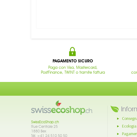
PAGAMENTO SICURO
Paga con Visa, Mastercard,
PostFinance, TWINT o tramite fattura
con
Infor
Consegn
SwissEcoShop.ch
Ecologia
Rue Centrale 25
1880 Bex
Pagament
Tél. +41 24 510 50 50