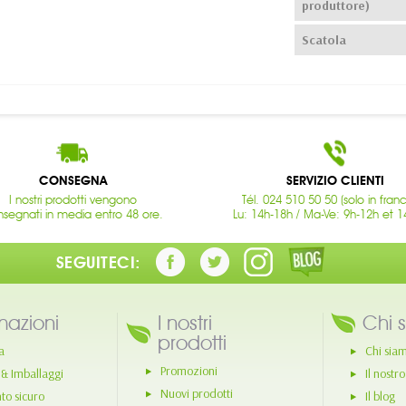
produttore)
Scatola
CONSEGNA
SERVIZIO CLIENTI
I nostri prodotti vengono
Tél. 024 510 50 50 (solo in fran
segnati in media entro 48 ore.
Lu: 14h-18h / Ma-Ve: 9h-12h et 1
SEGUITECI:
mazioni
I nostri
Chi 
prodotti
a
Chi sia
Promozioni
 & Imballaggi
Il nostr
Nuovi prodotti
o sicuro
Il blog