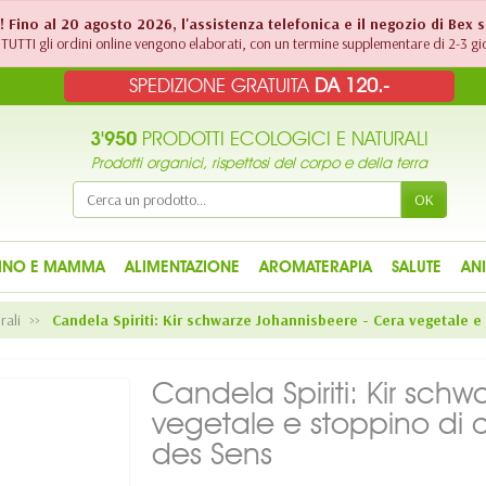
!! Fino al 20 agosto 2026, l'assistenza telefonica e il negozio di Bex 
TUTTI gli ordini online vengono elaborati, con un termine supplementare di 2-3 gio
SPEDIZIONE GRATUITA
DA 120.-
3'950
PRODOTTI ECOLOGICI E NATURALI
Prodotti organici, rispettosi del corpo e della terra
OK
INO E MAMMA
ALIMENTAZIONE
AROMATERAPIA
SALUTE
AN
rali
Candela Spiriti: Kir schwarze Johannisbeere - Cera vegetale 
Candela Spiriti: Kir sch
vegetale e stoppino di 
des Sens