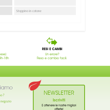
Stoppino in cotone
RESI E CAMBI
cese)
Un errore?
4h-18h
Reso e cambio facili.
siamo
NEWSLETTER
mo ?
Iscriviti
o negozio
E ottenere le nostre migliori
offerte!