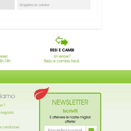
Stoppino in cotone
RESI E CAMBI
cese)
Un errore?
4h-18h
Reso e cambio facili.
siamo
NEWSLETTER
mo ?
Iscriviti
o negozio
E ottenere le nostre migliori
offerte!
e condizioni