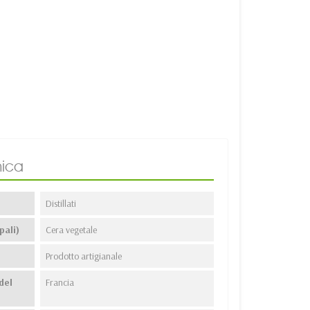
ica
Distillati
pali)
Cera vegetale
Prodotto artigianale
del
Francia