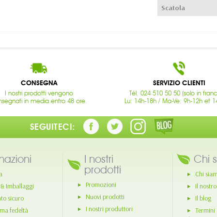
Scatola
CONSEGNA
SERVIZIO CLIENTI
I nostri prodotti vengono
Tél. 024 510 50 50 (solo in fran
segnati in media entro 48 ore.
Lu: 14h-18h / Ma-Ve: 9h-12h et 1
SEGUITECI:
mazioni
I nostri
Chi 
prodotti
a
Chi sia
Promozioni
 & Imballaggi
Il nostr
Nuovi prodotti
o sicuro
Il blog
I nostri produttori
ma fedeltà
Termini 