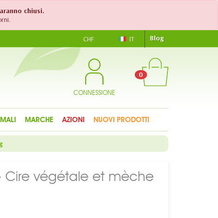
saranno chiusi.
rni.
Blog
CHF
IT
0
CONNESSIONE
IMALI
MARCHE
AZIONI
NUOVI PRODOTTI
g
s - Cire végétale et mèche