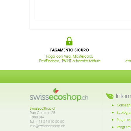
PAGAMENTO SICURO
Paga con Visa, Mastercard,
PostFinance, TWINT o tramite fattura
con
Infor
Consegn
SwissEcoShop.ch
Ecologia
Rue Centrale 25
1880 Bex
Pagament
Tél. +41 24 510 50 50
info@swissecoshop.ch
Program