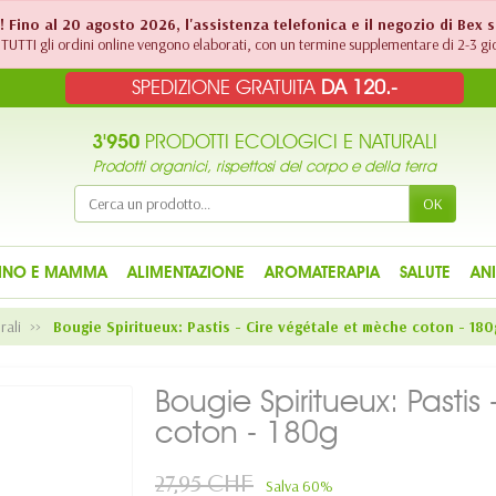
!! Fino al 20 agosto 2026, l'assistenza telefonica e il negozio di Bex 
TUTTI gli ordini online vengono elaborati, con un termine supplementare di 2-3 gio
SPEDIZIONE GRATUITA
DA 120.-
3'950
PRODOTTI ECOLOGICI E NATURALI
Prodotti organici, rispettosi del corpo e della terra
OK
INO E MAMMA
ALIMENTAZIONE
AROMATERAPIA
SALUTE
AN
rali
Bougie Spiritueux: Pastis - Cire végétale et mèche coton - 180
Bougie Spiritueux: Pasti
coton - 180g
27,95 CHF
Salva 60%