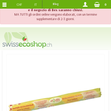
CHF
IT
Blog
0
SPEDIZIONE GRATUITA
DA 120.-
!! Importante !! Fino al 20 agosto 2026, l'assistenza telefonica
e il negozio di Bex saranno chiusi.
MA TUTTI gli ordini online vengono elaborati, con un termine
supplementare di 2-3 giorni.