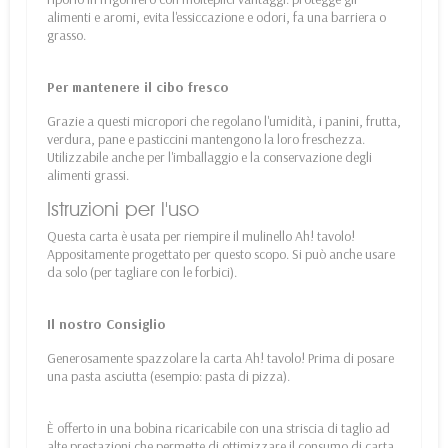
alimenti e aromi, evita l'essiccazione e odori, fa una barriera o
grasso.
Per mantenere il cibo fresco
Grazie a questi micropori che regolano l'umidità, i panini, frutta,
verdura, pane e pasticcini mantengono la loro freschezza.
Utilizzabile anche per l'imballaggio e la conservazione degli
alimenti grassi.
Istruzioni per l'uso
Questa carta è usata per riempire il mulinello Ah! tavolo!
Appositamente progettato per questo scopo. Si può anche usare
da solo (per tagliare con le forbici).
Il nostro Consiglio
Generosamente spazzolare la carta Ah! tavolo! Prima di posare
una pasta asciutta (esempio: pasta di pizza).
È offerto in una bobina ricaricabile con una striscia di taglio ad
alte prestazioni che permette di ottimizzare il consumo di carta.