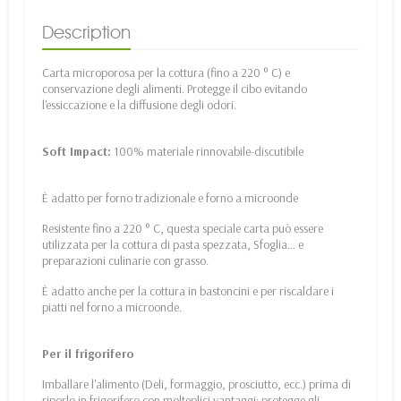
Description
Carta microporosa per la cottura (fino a 220 ° C) e
conservazione degli alimenti. Protegge il cibo evitando
l'essiccazione e la diffusione degli odori.
Soft Impact:
100% materiale rinnovabile-discutibile
È adatto per forno tradizionale e forno a microonde
Resistente fino a 220 ° C, questa speciale carta può essere
utilizzata per la cottura di pasta spezzata, Sfoglia... e
preparazioni culinarie con grasso.
È adatto anche per la cottura in bastoncini e per riscaldare i
piatti nel forno a microonde.
Per il frigorifero
Imballare l'alimento (Deli, formaggio, prosciutto, ecc.) prima di
riporlo in frigorifero con molteplici vantaggi: protegge gli