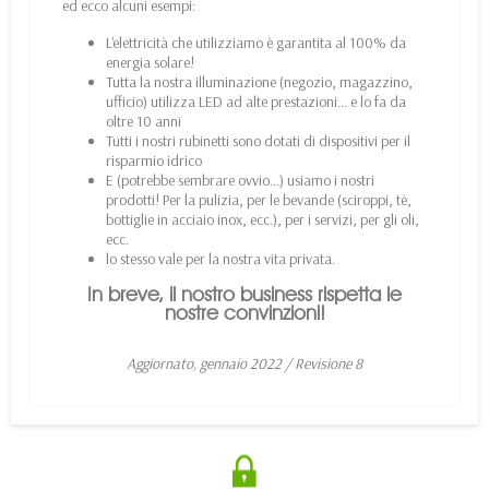
ed ecco alcuni esempi:
L'elettricità che utilizziamo è garantita al 100% da
energia solare!
Tutta la nostra illuminazione (negozio, magazzino,
ufficio) utilizza LED ad alte prestazioni... e lo fa da
oltre 10 anni
Tutti i nostri rubinetti sono dotati di dispositivi per il
risparmio idrico
E (potrebbe sembrare ovvio...) usiamo i nostri
prodotti! Per la pulizia, per le bevande (sciroppi, tè,
bottiglie in acciaio inox, ecc.), per i servizi, per gli oli,
ecc.
lo stesso vale per la nostra vita privata.
In breve, il nostro business rispetta le
nostre convinzioni!
Aggiornato, gennaio 2022 / Revisione 8