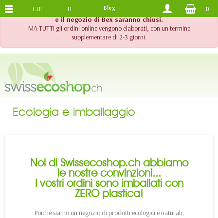
CHF
IT
Blog
0
SPEDIZIONE GRATUITA
DA 120.-
!! Importante !! Fino al 20 agosto 2026, l'assistenza telefonica
e il negozio di Bex saranno chiusi.
MA TUTTI gli ordini online vengono elaborati, con un termine
supplementare di 2-3 giorni.
Ecologia e imballaggio
Noi di Swissecoshop.ch abbiamo
le nostre convinzioni...
I vostri ordini sono imballati con
ZERO plastica!
Poiché siamo un negozio di prodotti ecologici e naturali,