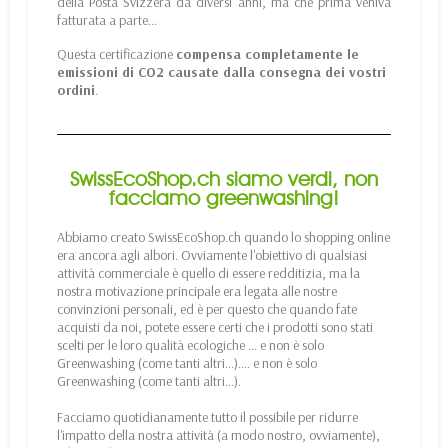
della Posta Svizzera da diversi anni, ma che prima veniva
fatturata a parte...
Questa certificazione
compensa completamente le
emissioni di CO2 causate dalla consegna dei vostri
ordini
.
SwissEcoShop.ch siamo verdi, non
facciamo greenwashing!
Abbiamo creato SwissEcoShop.ch quando lo shopping online
era ancora agli albori. Ovviamente l'obiettivo di qualsiasi
attività commerciale è quello di essere redditizia, ma la
nostra motivazione principale era legata alle nostre
convinzioni personali, ed è per questo che quando fate
acquisti da noi, potete essere certi che i prodotti sono stati
scelti per le loro qualità ecologiche ... e non è solo
Greenwashing (come tanti altri...).... e non è solo
Greenwashing (come tanti altri...).
Facciamo quotidianamente tutto il possibile per ridurre
l'impatto della nostra attività (a modo nostro, ovviamente),