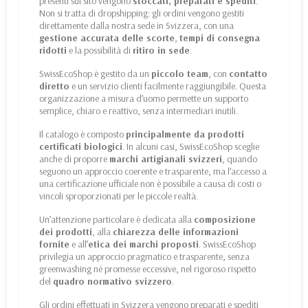
presenti sul sito vengono
stoccati, preparati e spediti
.
Non si tratta di dropshipping: gli ordini vengono gestiti
direttamente dalla nostra sede in Svizzera, con una
gestione accurata delle scorte
,
tempi di consegna
ridotti
e la possibilità di
ritiro in sede
.
SwissEcoShop è gestito da un
piccolo team
, con
contatto
diretto
e un servizio clienti facilmente raggiungibile. Questa
organizzazione a misura d’uomo permette un supporto
semplice, chiaro e reattivo, senza intermediari inutili.
Il catalogo è composto
principalmente da prodotti
certificati biologici
. In alcuni casi, SwissEcoShop sceglie
anche di proporre
marchi artigianali svizzeri
, quando
seguono un approccio coerente e trasparente, ma l’accesso a
una certificazione ufficiale non è possibile a causa di costi o
vincoli sproporzionati per le piccole realtà.
Un’attenzione particolare è dedicata alla
composizione
dei prodotti
, alla
chiarezza delle informazioni
fornite
e all’
etica dei marchi proposti
. SwissEcoShop
privilegia un approccio pragmatico e trasparente, senza
greenwashing né promesse eccessive, nel rigoroso rispetto
del
quadro normativo svizzero
.
Gli ordini effettuati in Svizzera vengono preparati e spediti