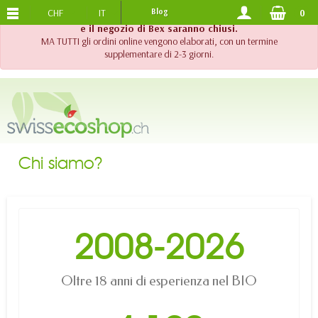
CHF
IT
Blog
0
SPEDIZIONE GRATUITA
DA 120.-
!! Importante !! Fino al 20 agosto 2026, l'assistenza telefonica
e il negozio di Bex saranno chiusi.
MA TUTTI gli ordini online vengono elaborati, con un termine
supplementare di 2-3 giorni.
Chi siamo?
2008-
2026
Oltre 18 anni di esperienza nel BIO