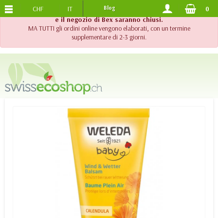
CHF
IT
Blog
0
SPEDIZIONE GRATUITA
DA 120.-
!! Importante !! Fino al 20 agosto 2026, l'assistenza telefonica
e il negozio di Bex saranno chiusi.
MA TUTTI gli ordini online vengono elaborati, con un termine
supplementare di 2-3 giorni.