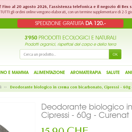
!! Fino al 20 agosto 2026, l'assistenza telefonica e il negozio di Bex 
TUTTI gli ordini online vengono elaborati, con un termine supplementare di 2-3 gio
SPEDIZIONE GRATUITA
DA 120.-
3'950
PRODOTTI ECOLOGICI E NATURALI
Prodotti organici, rispettosi del corpo e della terra
OK
INO E MAMMA
ALIMENTAZIONE
AROMATERAPIA
SALUTE
AN
i
Deodorante biologico in crema con bicarbonato, Cipressi - 60g 
Deodorante biologico i
Cipressi - 60g - Curenat
15,90 CHF