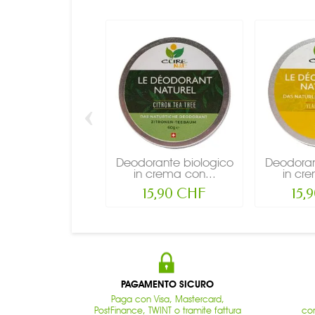
‹
Deodorante biologico
Deodoran
in crema con...
in cr
15,90 CHF
15,
PAGAMENTO SICURO
Paga con Visa, Mastercard,
PostFinance, TWINT o tramite fattura
con