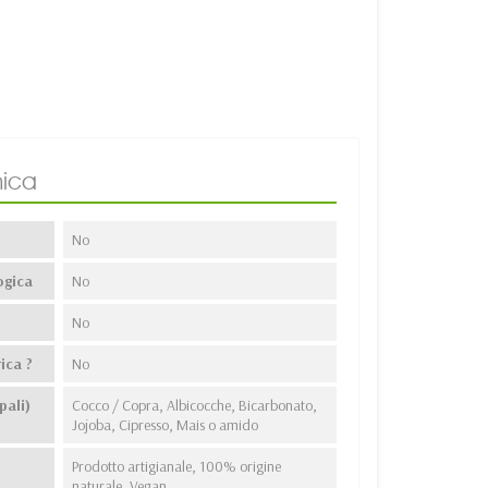
ica
No
ogica
No
No
ica ?
No
pali)
Cocco / Copra, Albicocche, Bicarbonato,
Jojoba, Cipresso, Mais o amido
Prodotto artigianale, 100% origine
naturale, Vegan