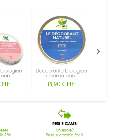
›
biologico
Deodorante biologico
Deodorante bio
con...
in crema con...
in crema con
 CHF
15,90 CHF
15,90 CH
RESI E CAMBI
cese)
Un errore?
4h-18h
Reso e cambio facili.