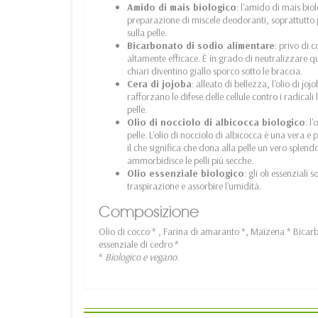
Amido di mais biologico
: l'amido di mais bio
preparazione di miscele deodoranti, soprattutto
sulla pelle.
Bicarbonato di sodio alimentare
: privo di 
altamente efficace. È in grado di neutralizzare qua
chiari diventino giallo sporco sotto le braccia.
Cera di jojoba
: alleato di bellezza, l'olio di jo
rafforzano le difese delle cellule contro i radicali 
pelle.
Olio di nocciolo di albicocca biologico
: l
pelle. L'olio di nocciolo di albicocca è una vera e 
il che significa che dona alla pelle un vero splendo
ammorbidisce le pelli più secche.
Olio essenziale biologico
: gli oli essenziali
traspirazione e assorbire l'umidità.
Composizione
Olio di cocco * , Farina di amaranto *, Maïzena * Bicarb
essenziale di cedro *
*
Biologico e vegano
.