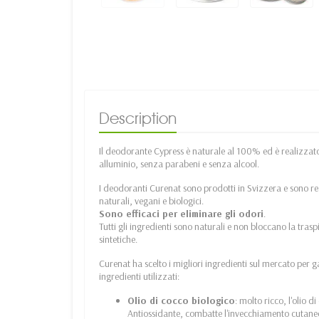
Description
Il deodorante Cypress è naturale al 100% ed è realizzato
alluminio, senza parabeni e senza alcool.
I deodoranti Curenat sono prodotti in Svizzera e sono r
naturali, vegani e biologici.
Sono efficaci per eliminare gli odori
.
Tutti gli ingredienti sono naturali e non bloccano la tras
sintetiche.
Curenat ha scelto i migliori ingredienti sul mercato per gara
ingredienti utilizzati:
Olio di cocco biologico
: molto ricco, l'olio di
Antiossidante, combatte l'invecchiamento cutaneo, t