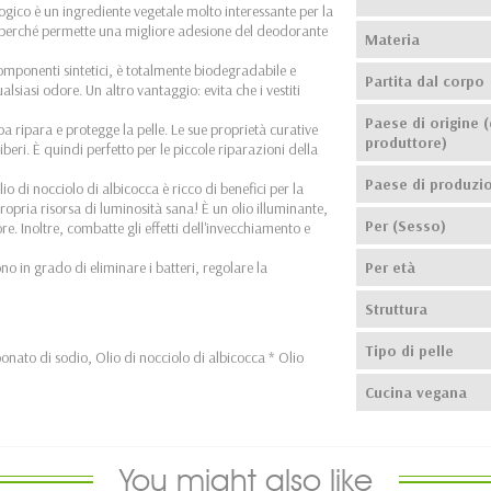
logico è un ingrediente vegetale molto interessante per la
 perché permette una migliore adesione del deodorante
Materia
componenti sintetici, è totalmente biodegradabile e
Partita dal corpo
lsiasi odore. Un altro vantaggio: evita che i vestiti
Paese di origine (
joba ripara e protegge la pelle. Le sue proprietà curative
produttore)
liberi. È quindi perfetto per le piccole riparazioni della
Paese di produzi
'olio di nocciolo di albicocca è ricco di benefici per la
propria risorsa di luminosità sana! È un olio illuminante,
Per (Sesso)
re. Inoltre, combatte gli effetti dell'invecchiamento e
 sono in grado di eliminare i batteri, regolare la
Per età
Struttura
Tipo di pelle
onato di sodio, Olio di nocciolo di albicocca * Olio
Cucina vegana
You might also like