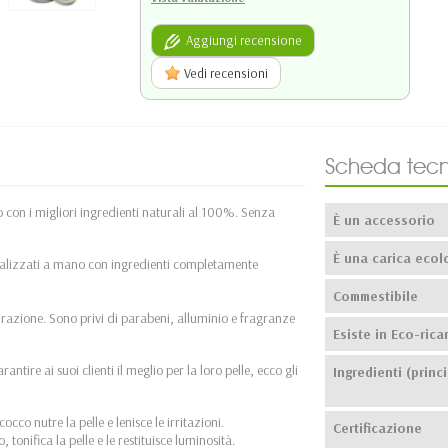
Aggiungi recensione
Vedi recensioni
Scheda tecn
 con i migliori ingredienti naturali al 100%. Senza
È un accessorio
È una carica ecol
ealizzati a mano con ingredienti completamente
Commestibile
pirazione. Sono privi di parabeni, alluminio e fragranze
Esiste in Eco-ricar
ntire ai suoi clienti il meglio per la loro pelle, ecco gli
Ingredienti (princi
 cocco nutre la pelle e lenisce le irritazioni.
Certificazione
onifica la pelle e le restituisce luminosità.