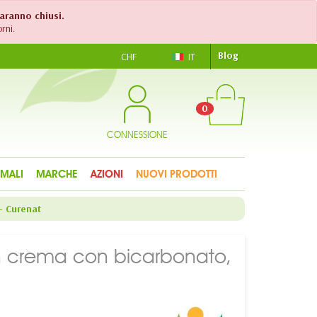
saranno chiusi.
rni.
Blog
CHF
IT
0
CONNESSIONE
IMALI
MARCHE
AZIONI
NUOVI PRODOTTI
- Curenat
n crema con bicarbonato,