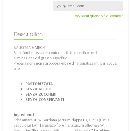
Avvisami quando è disponibile
Description
BALESTRA & MECH
Slim Kombu, lisciare i contorni: effetto benefico per l '
eliminazione del grasso superfluo.
Preparazione non sciropposa erbe e d ' aromatizzanti per acqua
o tè.
PASTORIZZATA
SENZA ALCOOL
SENZA ZUCCHERI
SENZA CONSERVANTI
Ingredienti
Erbe amare 70%: Bardana (Actium clappa L.), Fucus (Fucus
vesiculosus LA), Tarassaco flore (Taraxacum officinale W.),
Rosmarino (Rosmarinus officinalis L.), Marrubio (Marrubium