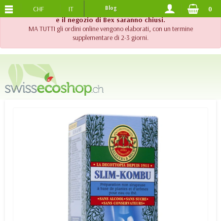
CHF
IT
Blog
0
SPEDIZIONE GRATUITA
DA 120.-
!! Importante !! Fino al 20 agosto 2026, l'assistenza telefonica
e il negozio di Bex saranno chiusi.
MA TUTTI gli ordini online vengono elaborati, con un termine
supplementare di 2-3 giorni.