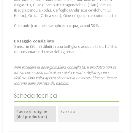
vulgare L.), Guar (Cramoisis tetragonoloba (L.) Tau.), Betula
(Beugla pendula Roth.), Cerfogho (Anthriscus cerefohum (L)
Hoffm.), Ortica (Ortica spec.), Ginepro (juniperus communis L.).
Colorante (caramello semphce) pacqua, aromi 30%.
Dosaggio consigliato
5 misurin (50 ml) diluiti in una bottiglia d'acqua o tè da 1,5 litri,
da consumare nel corso della giornata.
Non eccedere la dose giomaliera consigliata. Il prodotto non va
inteso corne sostenuto di una dieta variata. Agitare prima
dell'uso. Ona volta aperto si conserva un mese al fresco. Tenere
lontano dalla portata dei bambin.
Scheda tecnica
Paese di origine
Svizzera
(del produttore)