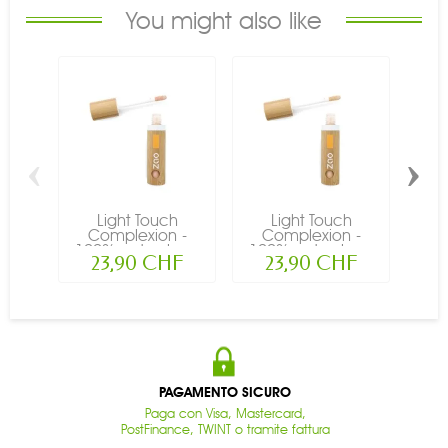
You might also like
‹
›
Light Touch
Light Touch
Ri
Complexion -
Complexion -
Tou
100% naturale,...
100% naturale,...
23,90 CHF
23,90 CHF
PAGAMENTO SICURO
Paga con Visa, Mastercard,
PostFinance, TWINT o tramite fattura