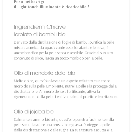
Peso netto :
4 gr
Il Light touch illuminante è ricaricabile !
Ingrendienti Chiave
Idrolato di bambù bio
Derivato dalla distillazione di foglie di bambù, purifica la pelle
mista e acneica da opacizzante esso. Idratante e lenitiva, è
anche benefico per la pelle secca e sensibile. Grazie al suo alto
contenuto di silice, lascia un tocco morbido per la pelle.
Olio di mandorle dolci bio
Molto dolce, quest’olio lascia un aspetto vellutato e un tocco
morbido sulla pelle. Emolliente, nutre la pelle e la protegge dalla
disidratazione. Ammorbidente e fortificante, attiva la
rigenerazione della pelle. Lenitivo, calma il prurito e le irritazioni.
Olio di jojoba bio
Calmante e ammorbidente, quest’olio penetra facilmente nella
pelle senza lasciare una sensazione grassa. Protegge la pelle
dalla disidratazione e dalle rughe. La sua texture asciutta e la