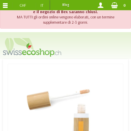
CHF
IT
Blog
0
SPEDIZIONE GRATUITA
DA 120.-
!! Importante !! Fino al 20 agosto 2026, l'assistenza telefonica
e il negozio di Bex saranno chiusi.
MA TUTTI gli ordini online vengono elaborati, con un termine
supplementare di 2-3 giorni.