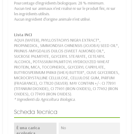
Pourcentage d'ingrédients biologiques: 28 % minimum.
Aucun test sur animaux n’est réalisé ni sur le produit fini, ni sur
les ingrédients utilisés.
Aucun ingrédient d’origine animale n’est utilisé.
Lista INCI
AQUA (WATER), PHYLLOSTACHYS NIGRA EXTRACT*,
PROPANEDIOL, SIMMONDSIA CHINENSIS (JOJOBA) SEED OIL*,
PRUNUS AMYGDALUS DULCIS (SWEET ALMOND) OIL*,
SUCROSE PALMITATE, GLYCERYL STEARATE, CETEARYL
ALCOHOL, POTASSIUM PALMITOYL HYDROLYZED WHEAT
PROTEIN, MICA, TOCOPHEROL, GLYCERYL CAPRYLATE,
BUTYROSPERMUM PARKII (SHEA) BUTTER*, OLIVE GLYCERIDES,
MICROCRYSTALLINE CELLULOSE, CELLULOSE GUM, PARFUM
(FRAGRANCE), CI 77820 (SILVER). MAY CONTAIN +/-: CI 77891
(TITANIUM DIOXIDE), CI 77491 (IRON OXIDES), CI 77492 (IRON
OXIDES), CI 77499 (IRON OXIDES).
* Ingredienti da Agricoltura Biologica.
Scheda tecnica
È una carica
No
ecologica