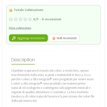
Totale Valutazione
:
0
/
5
-
0
recensioni
Vista valutazione
Aggiungi recensione
Vedi recensioni
Description
I bambini scoprono il mondo dei colori a modo loro, spesso
macchiandosi dalla testa ai piedi e mettendoli in bocca. Ecco
perché i colori a dita neogrün® sono progettati per essere sicuri.
I colori a dita neogrün® sono prodotti con materie prime
naturali ed ecologiche e contengono solo pigmenti minerali e
vegetali di qualità alimentare o cosmetica. La loro morbida
tavolozza di colori naturali favorisce la percezione dei colori fin
dalla più tenera età.