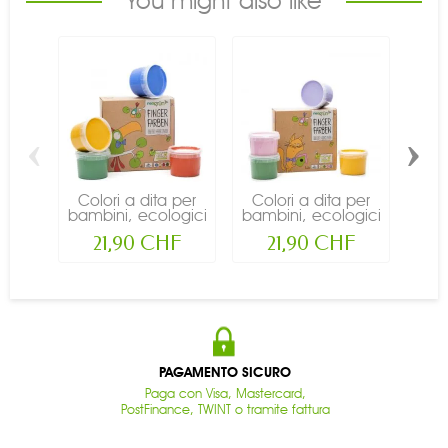
You might also like
‹
›
Colori a dita per
Colori a dita per
Col
bambini, ecologici
bambini, ecologici
bamb
e...
e...
21,90 CHF
21,90 CHF
PAGAMENTO SICURO
Paga con Visa, Mastercard,
PostFinance, TWINT o tramite fattura