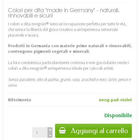
Colori per dita "made in Germany" - naturali,
rinnovabili e sicuri!
I colori a dita neogrün® sono un'occupazione perfetta per tutte le età,
che unisce la libertà del gioco creativo a un'esperienza sensoriale
piacevole e sicura.
Prodotti in Germania con materie prime naturali e rinnovabili,
contengono pigmenti vegetali e minerali.
La loro consistenza particolarmente cremosa e non gocciolante rende i
colori a dita neogrün® un'esperienza ideale per i piccoli artisti.
Senza parabeni, olio di palma, grano, soia, arachidi e noci, latte, pesce e
uova.
Riferimento
neog-pad-violet
Disponibile
Aggiungi al carrello