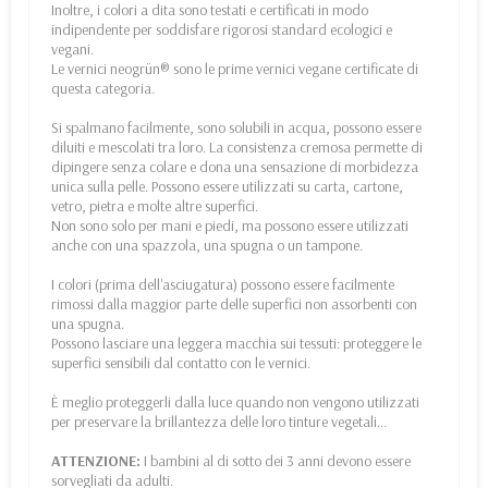
Inoltre, i colori a dita sono testati e certificati in modo
indipendente per soddisfare rigorosi standard ecologici e
vegani.
Le vernici neogrün® sono le prime vernici vegane certificate di
questa categoria.
Si spalmano facilmente, sono solubili in acqua, possono essere
diluiti e mescolati tra loro. La consistenza cremosa permette di
dipingere senza colare e dona una sensazione di morbidezza
unica sulla pelle. Possono essere utilizzati su carta, cartone,
vetro, pietra e molte altre superfici.
Non sono solo per mani e piedi, ma possono essere utilizzati
anche con una spazzola, una spugna o un tampone.
I colori (prima dell'asciugatura) possono essere facilmente
rimossi dalla maggior parte delle superfici non assorbenti con
una spugna.
Possono lasciare una leggera macchia sui tessuti: proteggere le
superfici sensibili dal contatto con le vernici.
È meglio proteggerli dalla luce quando non vengono utilizzati
per preservare la brillantezza delle loro tinture vegetali...
ATTENZIONE:
I bambini al di sotto dei 3 anni devono essere
sorvegliati da adulti.