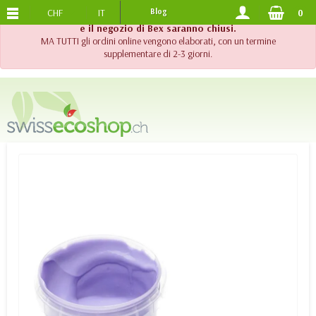
CHF
IT
Blog
0
SPEDIZIONE GRATUITA
DA 120.-
!! Importante !! Fino al 20 agosto 2026, l'assistenza telefonica
e il negozio di Bex saranno chiusi.
MA TUTTI gli ordini online vengono elaborati, con un termine
supplementare di 2-3 giorni.