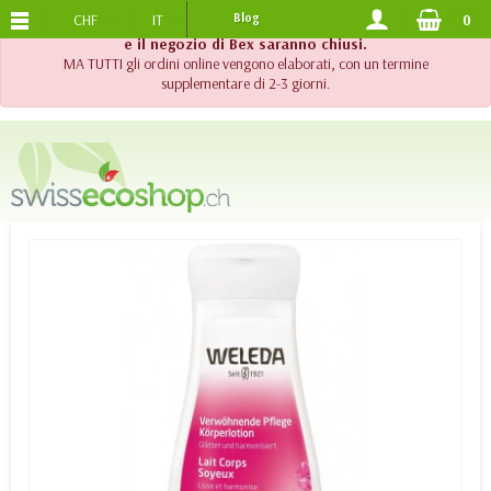
CHF
IT
Blog
0
SPEDIZIONE GRATUITA
DA 120.-
!! Importante !! Fino al 20 agosto 2026, l'assistenza telefonica
e il negozio di Bex saranno chiusi.
MA TUTTI gli ordini online vengono elaborati, con un termine
supplementare di 2-3 giorni.