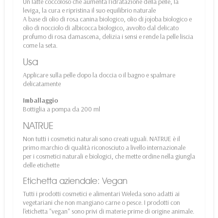
Un latte coccoloso che aumenta l'idratazione della pelle, la
leviga, la cura e ripristina il suo equilibrio naturale
A base di olio di rosa canina biologico, olio di jojoba biologico e
olio di nocciolo di albicocca biologico, avvolto dal delicato
profumo di rosa damascena, delizia i sensi e rende la pelle liscia
come la seta.
Usa
Applicare sulla pelle dopo la doccia o il bagno e spalmare
delicatamente
Imballaggio
Bottiglia a pompa da 200 ml
NATRUE
Non tutti i cosmetici naturali sono creati uguali. NATRUE è il
primo marchio di qualità riconosciuto a livello internazionale
per i cosmetici naturali e biologici, che mette ordine nella giungla
delle etichette
Etichetta aziendale: Vegan
Tutti i prodotti cosmetici e alimentari Weleda sono adatti ai
vegetariani che non mangiano carne o pesce. I prodotti con
l'etichetta "vegan" sono privi di materie prime di origine animale.