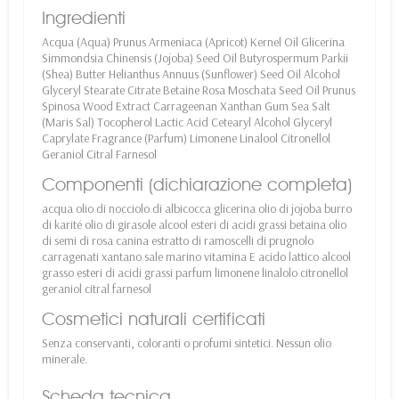
Ingredienti
Acqua (Aqua) Prunus Armeniaca (Apricot) Kernel Oil Glicerina
Simmondsia Chinensis (Jojoba) Seed Oil Butyrospermum Parkii
(Shea) Butter Helianthus Annuus (Sunflower) Seed Oil Alcohol
Glyceryl Stearate Citrate Betaine Rosa Moschata Seed Oil Prunus
Spinosa Wood Extract Carrageenan Xanthan Gum Sea Salt
(Maris Sal) Tocopherol Lactic Acid Cetearyl Alcohol Glyceryl
Caprylate Fragrance (Parfum) Limonene Linalool Citronellol
Geraniol Citral Farnesol
Componenti (dichiarazione completa)
acqua olio di nocciolo di albicocca glicerina olio di jojoba burro
di karité olio di girasole alcool esteri di acidi grassi betaina olio
di semi di rosa canina estratto di ramoscelli di prugnolo
carragenati xantano sale marino vitamina E acido lattico alcool
grasso esteri di acidi grassi parfum limonene linalolo citronellol
geraniol citral farnesol
Cosmetici naturali certificati
Senza conservanti, coloranti o profumi sintetici. Nessun olio
minerale.
Scheda tecnica