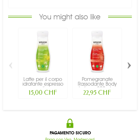
You might also like
‹
›
Latte per il corpo
Pomegranate
Ol
idratante espresso
Rassodante Body
C
agli...
Lotion - 200ml...
T
15,00 CHF
22,95 CHF
PAGAMENTO SICURO
Paga con Visa, Mastercard,