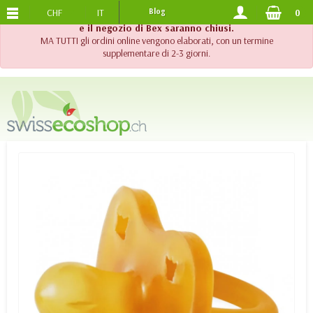
CHF
IT
Blog
0
SPEDIZIONE GRATUITA
DA 120.-
!! Importante !! Fino al 20 agosto 2026, l'assistenza telefonica
e il negozio di Bex saranno chiusi.
MA TUTTI gli ordini online vengono elaborati, con un termine
supplementare di 2-3 giorni.