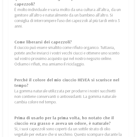
capezzoli?
È molto individuale e varia molto da una cultura all'altra, da un
genitore all'altro e naturalmente da un bambino all'altro. Si
consiglia di interrompere l'uso dei capezzoli al più tardi entro 3
anni.
Come liberarsi dei capezzoli?
Il ciuccio può essere smaltito come rifiuto organico. Tuttavia,
potete anche inviarci i vostri vecchi ciucci e ottenere uno sconto
sul vostro prossimo acquisto qui nel nostro negozio online.
Odiamo i rifiuti, ma amiamo il riciclaggio.
Perché il colore del mio ciuccio HEVEA si scurisce nel
tempo?
La gomma naturale utilizzata per produrre i nostri succhietti
non contiene conservanti o antiossidanti. La gomma naturale
cambia colore nel tempo.
Prima di usarlo per la prima volta, ho notato che il
ciuccio era grasso e aveva un odore, è naturale?
Sì, i suoi capezzoli sono coperti da un sottile strato di olio
vegetale per evitare che si secchino. Questo scompare durante la