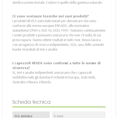
sterilizzazione iniziale. L'odore è quello della gomma naturale.
Ci sono sostanze tossiche nei suoi prodotti?
I prodotti HEVEA sono tutti testati per dimostrare che sono
conformi alle norme europee EN1400, alle normative
statunitensi CPSIA e AUS AS 2432-1991. Testiamo continuamente
i nostri prodotti e possiamo assicurarvi che non c'è nulla di cui
preoccuparsi. Hanno ottimi risultati in tutti i test. Hevea lavora
con un'agenzia di ricerca indipendente, SGS, una delle aziende
leader mondiali di test e analisi.
I capezzoli HEVEA sono conformi a tutte le norme di
sicurezza?
Sì, test e analisi indipendenti assicurano che i capezzoli
soddisfino tutti gli standard richiesti in Europa, Stati Uniti,
Australia e Nuova Zelanda.
Scheda tecnica
Età minima
0 mesi