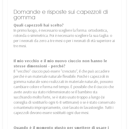
Domande e risposte sui capezzoli di
gomma
Quali capezzoli hai scelto?
In primo luogo, è necessario scegliere la forma: ortodontica,
rotonda o simmetrica. Poi è necessario scegliere la sua taglia: o
per i neonati da zero a tre mesi o per i neonati di età superiore ai
tre mesi.
Il mio vecchio e il mio nuovo ciuccio non hanno le
stesse dimensioni - perché?
Il "vecchio" ciuccio può essere "cresciuto", il che può accadere
perché è un materiale naturale flessibile. Poiché i capezzoli in
gomma naturale sono realizzati in materiale naturale, possono
cambiare colore e forma nel tempo. È possibile che il ciuccio che
avete avuto sia stato ridimensionato se il bambino sta
succhiando molto forte, se è stato usato troppo a lungo (si
consiglia di sostituirlo ogni 6-8 settimane) o se è stato conservato
o mantenuto impropriamente, cioè lavato in lavastoviglie. Tutti i
capezzoli devono essere sostituiti ogni due mesi.
Quando è il momento giusto per smettere di usare i