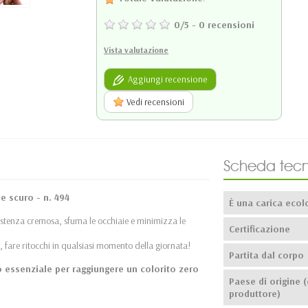
0
/
5
-
0
recensioni
Vista valutazione
Aggiungi recensione
Vedi recensioni
Scheda tecn
ne scuro - n. 494
È una carica ecol
istenza cremosa, sfuma le occhiaie e minimizza le
Certificazione
, fare ritocchi in qualsiasi momento della giornata!
Partita dal corpo
to essenziale per raggiungere un colorito zero
Paese di origine (
produttore)