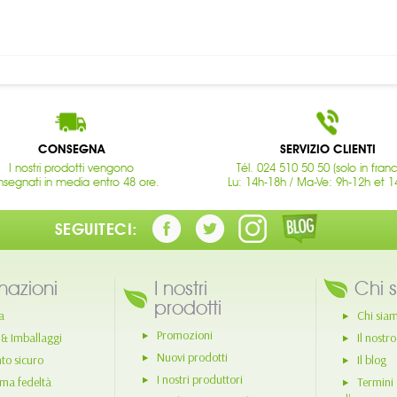
CONSEGNA
SERVIZIO CLIENTI
I nostri prodotti vengono
Tél. 024 510 50 50 (solo in fran
segnati in media entro 48 ore.
Lu: 14h-18h / Ma-Ve: 9h-12h et 1
SEGUITECI:
mazioni
I nostri
Chi 
prodotti
a
Chi sia
Promozioni
 & Imballaggi
Il nostr
Nuovi prodotti
o sicuro
Il blog
I nostri produttori
ma fedeltà
Termini 