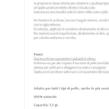
Si propone in chiavi diverse per adattarsi a qualsiasi tip
un'applicazione prodotto diretto e localizzato.
Selezionare una tonalità sotto il colore della vostra pelle.
Per fondere le occhiaie, lasciare l'angolo interno, scivolo 
con le ciglia inferiori.
Di velocità, applicare il correttore direttamente al dito 
Per minimizzare le imperfezioni, direttamente al dito, ap
per colorito uniforme e corretta.
Punta
Due trucchi per nascondere i pulsanti in rilievo:
Preferisce un più alto rispetto il tuo tono di pelle (modalit
attenu) per unificare e alleggerire la vostra carnagione.
Applicare il correttore sulle navi e arrossamento del nas
Adatto per tutti i tipi di pelle, anche le più sensi
100% naturale
Capacità: 3,5 gr.