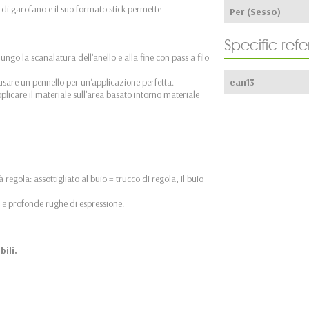
o di garofano e il suo formato stick permette
Per (Sesso)
Specific ref
lungo la scanalatura dell'anello e alla fine con pass a filo
e usare un pennello per un'applicazione perfetta.
ean13
plicare il materiale sull'area basato intorno materiale
à regola: assottigliato al buio = trucco di regola, il buio
o e profonde rughe di espressione.
bili.