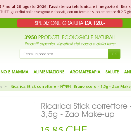
!! Fino al 20 agosto 2026, l'assistenza telefonica e il negozio di Bex 
TUTTI gli ordini online vengono elaborati, con un termine supplementare di 2-3 gio
SPEDIZIONE GRATUITA
DA 120.-
3'950
PRODOTTI ECOLOGICI E NATURALI
Prodotti organici, rispettosi del corpo e della terra
OK
INO E MAMMA
ALIMENTAZIONE
AROMATERAPIA
SALUTE
AN
re
Ricarica Stick correttore - N°494, Bruno scuro - 3,5g - Zao Mak
Ricarica Stick correttore
3,5g - Zao Make-up
15,85 CHF