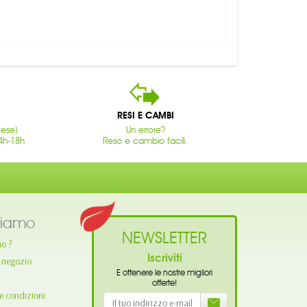
RESI E CAMBI
cese)
Un errore?
4h-18h
Reso e cambio facili.
siamo
NEWSLETTER
mo ?
Iscriviti
o negozio
E ottenere le nostre migliori
offerte!
e condizioni