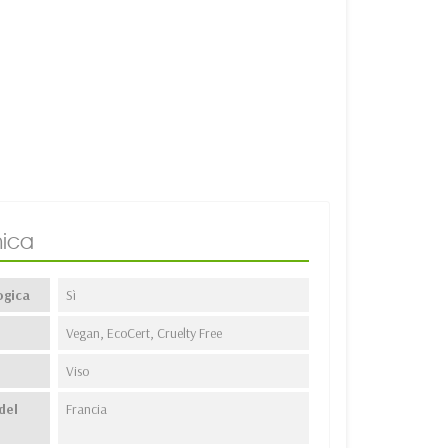
ica
ogica
Sì
Vegan, EcoCert, Cruelty Free
Viso
del
Francia