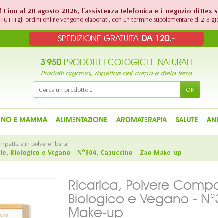
!! Fino al 20 agosto 2026, l'assistenza telefonica e il negozio di Bex 
TUTTI gli ordini online vengono elaborati, con un termine supplementare di 2-3 gio
SPEDIZIONE GRATUITA
DA 120.-
3'950
PRODOTTI ECOLOGICI E NATURALI
Prodotti organici, rispettosi del corpo e della terra
OK
INO E MAMMA
ALIMENTAZIONE
AROMATERAPIA
SALUTE
AN
mpatta e in polvere libera
ale, Biologico e Vegano - N°304, Capuccino - Zao Make-up
Ricarica, Polvere Compa
Biologico e Vegano - N
Make-up