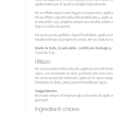
quelle mature per le quali si consiglia Seta minerale.
Per un effetto opacizzante leggero e trasparente, applica
Per un effetto coprente sulla pelle problematica, applica
In entrambi i casi, scegliere sempre una tonalità adatta a
dopo la crema da giorno.
Per un incarnato perfetto, dopo il fondotinta, applicare l
tonalità inferiore al proprio incarnato. Per un risultato n
Made in Italy, ricaricabile, certificata biologica
Capacità: 9 gr.
Utilizzo
Per un incarnato molto naturale: applicare uno dei fondo
cipria, con movimenti circolari, partendo dal centro verso
Per un incarnato più sofisticato: applicare la cipria comp
fondotinta in stick), utilizzando il Pennello per cipria.
Suggerimento
Ricordate sempre di incipriare gli occhi prima di applicar
giornata!
Ingredienti chiave