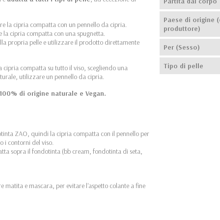
Partita dal corpo
Paese di origine (
re la cipria compatta con un pennello da cipria.
produttore)
re la cipria compatta con una spugnetta.
lla propria pelle e utilizzare il prodotto direttamente
Per (Sesso)
Tipo di pelle
a cipria compatta su tutto il viso, scegliendo una
aturale, utilizzare un pennello da cipria.
, 100% di origine naturale e Vegan.
tinta ZAO, quindi la cipria compatta con il pennello per
 i contorni del viso.
atta sopra il fondotinta (bb cream, fondotinta di seta,
e matita e mascara, per evitare l'aspetto colante a fine