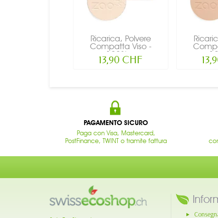
Ricarica, Polvere
Ricari
Compatta Viso -
Compat
100%...
10
13,90 CHF
13,
PAGAMENTO SICURO
Paga con Visa, Mastercard,
PostFinance, TWINT o tramite fattura
con
Infor
Consegn