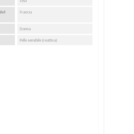
Viso
del
Francia
Donna
Pelle sensibile (reattiva)