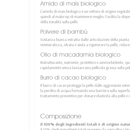
Amido di mais biologico
L'amido di mais biologico è un vettore di origine vegetale
quindi al make-up di mantenersi meglio. Facilita la disper
della tonalità sulla pelle.
Polvere di bambù
Sostanza bianca estratta dalle articolazioni della pianta 
rimineralizza, idrata e aiuta a rigenerare la pelle, riduce
Olio di macadamia biologico
Ristrutturante, nutriente, protettivo e ammorbidente, quest
rapidamente senza lasciare una pellicola grassa sulla pel
Burro di cacao biologico
Il burro di cacao protegge la pelle dalle aggressioni este
la perdita di acqua formando una barriera sulla superficie
trattamento preventivo per donare elasticità alla pelle 
Composizione
il 100% degli ingredienti totali è di origine natu
il 10% degli ingredienti totali proviene da agricoltura bi