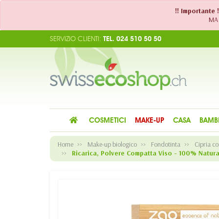
!! Importante 
MA 
SERVIZIO CLIENTI:
TEL. 024 510 50 50
COSMETICI
MAKE-UP
CASA
BAMB
Home
Make-up biologico
Fondotinta
Cipria co
Ricarica, Polvere Compatta Viso - 100% Natur