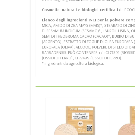
Cosmetici naturali e biologici certificati
da ECOCE
Elenco degli ingredienti INCI per la polvere com
MICA, AMIDO DI ZEA MAYS (MAIS)*, STEARATO DI ZINC
DI SESAMUM INDICUM (SESAMO)*, LAUROIL LISINA, O
SEMI DI THEOBROMA CACAO (CACAO)*, BURRO DI BUTY
(ARGENTO), ESTRATTO DI FOGLIE DI OLEA EUROPAEA (
EUROPAEA (OLIVA), ALCOOL, POLVERE DI STELO DI B
BARBADENSIS. PUÒ CONTENERE +/-: CI 77891 (BIOSSIDO 
(OSSIDI DI FERRO), CI 77499 (OSSIDI DI FERRO).
* ingredienti da agricoltura biologica.