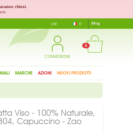
saranno chiusi.
rni.
Blog
CHF
IT
0
CONNESSIONE
IMALI
MARCHE
AZIONI
NUOVI PRODOTTI
tta Viso - 100% Naturale,
°304, Capuccino - Zao