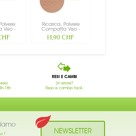
Polvere
Ricarica, Polvere
 Viso -
Compatta Viso -
...
100%...
 CHF
13,90 CHF
RESI E CAMBI
cese)
Un errore?
4h-18h
Reso e cambio facili.
siamo
NEWSLETTER
mo ?