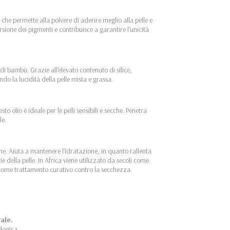
 che permette alla polvere di aderire meglio alla pelle e
sione dei pigmenti e contribuisce a garantire l'unicità
di bambù. Grazie all'elevato contenuto di silice,
ndo la lucidità della pelle mista e grassa.
o olio è ideale per le pelli sensibili e secche. Penetra
le.
rne. Aiuta a mantenere l'idratazione, in quanto rallenta
 della pelle. In Africa viene utilizzato da secoli come
e come trattamento curativo contro la secchezza.
rale.
ologica.