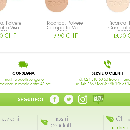
ca, Polvere
Ricarica, Polvere
Ricarica, 
ta Viso -
Compatta Viso -
Compatta
0%...
100%...
100%
90 CHF
13,90 CHF
13,90
CONSEGNA
SERVIZIO CLIENTI
I nostri prodotti vengono
Tél. 024 510 50 50 (solo in fran
segnati in media entro 48 ore.
Lu: 14h-18h / Ma-Ve: 9h-12h et 1
SEGUITECI:
mazioni
I nostri
Chi 
prodotti
a
Chi sia