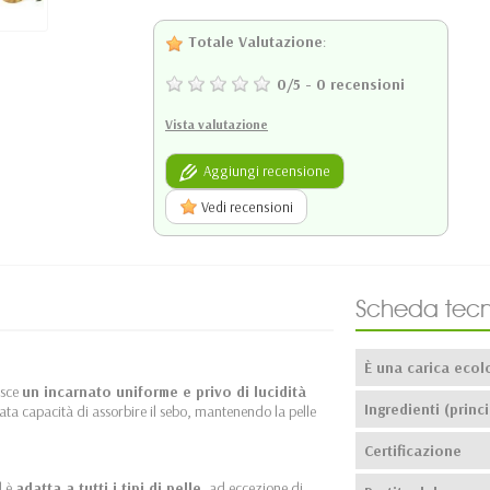
Totale Valutazione
:
0
/
5
-
0
recensioni
Vista valutazione
Aggiungi recensione
Vedi recensioni
Scheda tecn
È una carica ecol
isce
un incarnato uniforme e privo di lucidità
Ingredienti (princi
evata capacità di assorbire il sebo, mantenendo la pelle
Certificazione
d è
adatta a tutti i tipi di pelle
, ad eccezione di