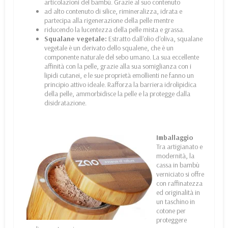
articolazioni del bambù. Grazie al suo contenuto
ad alto contenuto di silice, rimineralizza, idrata e
partecipa alla rigenerazione della pelle mentre
riducendo la lucentezza della pelle mista e grassa.
Squalane vegetale:
Estratto dall'olio d'oliva, squalane
vegetale è un derivato dello squalene, che è un
componente naturale del sebo umano. La sua eccellente
affinità con la pelle, grazie alla sua somiglianza con i
lipidi cutanei, e le sue proprietà emollienti ne fanno un
principio attivo ideale. Rafforza la barriera idrolipidica
della pelle, ammorbidisce la pelle e la protegge dalla
disidratazione.
Imballaggio
Tra artigianato e
modernità, la
cassa in bambù
verniciato si offre
con raffinatezza
ed originalità in
un taschino in
cotone per
proteggere