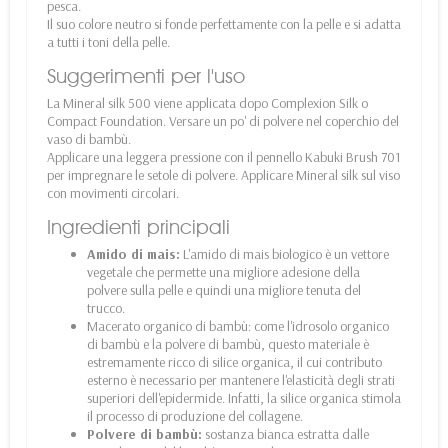
pesca.
Il suo colore neutro si fonde perfettamente con la pelle e si adatta
a tutti i toni della pelle.
Suggerimenti per l'uso
La Mineral silk 500 viene applicata dopo Complexion Silk o
Compact Foundation. Versare un po' di polvere nel coperchio del
vaso di bambù.
Applicare una leggera pressione con il pennello Kabuki Brush 701
per impregnare le setole di polvere. Applicare Mineral silk sul viso
con movimenti circolari.
Ingredienti principali
Amido di mais:
L'amido di mais biologico è un vettore
vegetale che permette una migliore adesione della
polvere sulla pelle e quindi una migliore tenuta del
trucco.
Macerato organico di bambù: come l'idrosolo organico
di bambù e la polvere di bambù, questo materiale è
estremamente ricco di silice organica, il cui contributo
esterno è necessario per mantenere l'elasticità degli strati
superiori dell'epidermide. Infatti, la silice organica stimola
il processo di produzione del collagene.
Polvere di bambù:
sostanza bianca estratta dalle