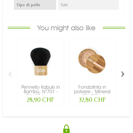
Tipo di pelle
Tutti
You might also like
‹
›
Pennello Kabuki in
Fondotinta in
F
Bambù, N°701 -
polvere - Mineral
pol
Zao Make-up
Silk, BIO...
28,90 CHF
32,80 CHF