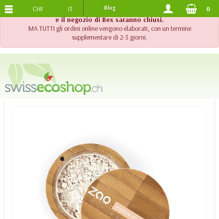
CHF
IT
Blog
0
SPEDIZIONE GRATUITA
DA 120.-
!! Importante !! Fino al 20 agosto 2026, l'assistenza telefonica
e il negozio di Bex saranno chiusi.
MA TUTTI gli ordini online vengono elaborati, con un termine
supplementare di 2-3 giorni.