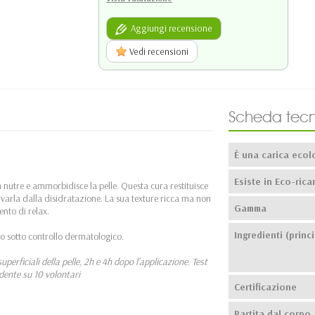
Aggiungi recensione
Vedi recensioni
Scheda tecn
È una carica ecol
Esiste in Eco-ricar
nutre e ammorbidisce la pelle. Questa cura restituisce
rvarla dalla disidratazione. La sua texture ricca ma non
Gamma
nto di relax.
Ingredienti (princi
ato sotto controllo dermatologico.
uperficiali della pelle, 2h e 4h dopo l'applicazione. Test
dente su 10 volontari
Certificazione
Partita dal corpo