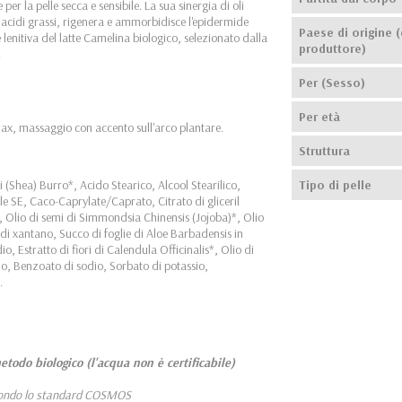
 la pelle secca e sensibile. La sua sinergia di oli
i acidi grassi, rigenera e ammorbidisce l'epidermide
Paese di origine (
lenitiva del latte Camelina biologico, selezionato dalla
produttore)
.
Per (Sesso)
Per età
elax, massaggio con accento sull'arco plantare.
Struttura
Shea) Burro*, Acido Stearico, Alcool Stearilico,
Tipo di pelle
ile SE, Caco-Caprylate/Caprato, Citrato di gliceril
*, Olio di semi di Simmondsia Chinensis (Jojoba)*, Olio
di xantano, Succo di foglie di Aloe Barbadensis in
o, Estratto di fiori di Calendula Officinalis*, Olio di
mo, Benzoato di sodio, Sorbato di potassio,
.
etodo biologico (l'acqua non è certificabile)
condo lo standard COSMOS