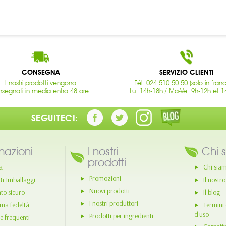
CONSEGNA
SERVIZIO CLIENTI
I nostri prodotti vengono
Tél. 024 510 50 50 (solo in fran
segnati in media entro 48 ore.
Lu: 14h-18h / Ma-Ve: 9h-12h et 1
SEGUITECI:
mazioni
I nostri
Chi 
prodotti
a
Chi sia
Promozioni
 & Imballaggi
Il nostr
Nuovi prodotti
o sicuro
Il blog
I nostri produttori
ma fedeltà
Termini 
d'uso
Prodotti per ingredienti
 frequenti