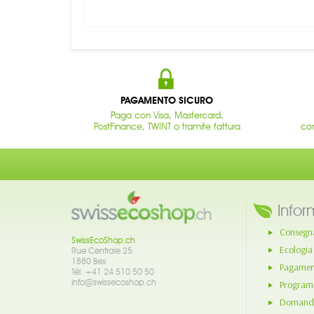
PAGAMENTO SICURO
Paga con Visa, Mastercard,
PostFinance, TWINT o tramite fattura
con
Infor
Consegn
SwissEcoShop.ch
Ecologia
Rue Centrale 25
1880 Bex
Pagament
Tél. +41 24 510 50 50
info@swissecoshop.ch
Program
Domande