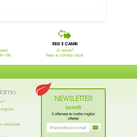
RESI E CAMBI
cese)
Un errore?
4h-18h
Reso e cambio facili.
siamo
NEWSLETTER
mo ?
Iscriviti
o negozio
E ottenere le nostre migliori
offerte!
e condizioni