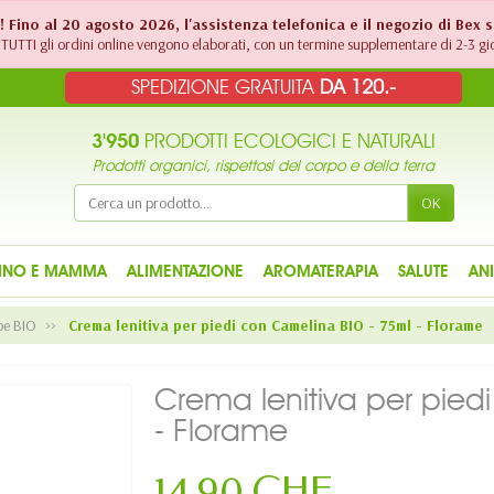
!! Fino al 20 agosto 2026, l'assistenza telefonica e il negozio di Bex 
TUTTI gli ordini online vengono elaborati, con un termine supplementare di 2-3 gio
SPEDIZIONE GRATUITA
DA 120.-
3'950
PRODOTTI ECOLOGICI E NATURALI
Prodotti organici, rispettosi del corpo e della terra
OK
INO E MAMMA
ALIMENTAZIONE
AROMATERAPIA
SALUTE
AN
be BIO
Crema lenitiva per piedi con Camelina BIO - 75ml - Florame
Crema lenitiva per pied
- Florame
14,90 CHF