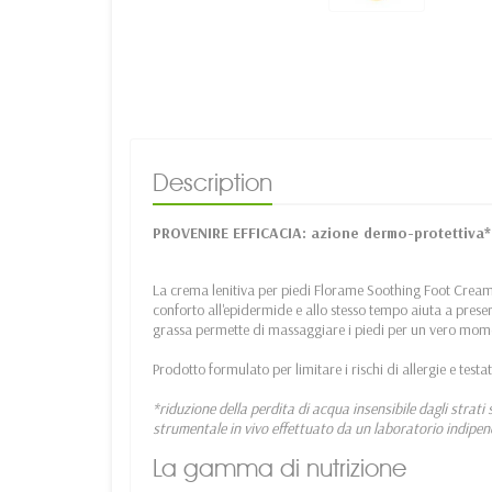
Description
PROVENIRE EFFICACIA: azione dermo-protettiva*
La crema lenitiva per piedi Florame Soothing Foot Cream 
conforto all'epidermide e allo stesso tempo aiuta a prese
grassa permette di massaggiare i piedi per un vero mome
Prodotto formulato per limitare i rischi di allergie e test
*riduzione della perdita di acqua insensibile dagli strati s
strumentale in vivo effettuato da un laboratorio indipen
La gamma di nutrizione