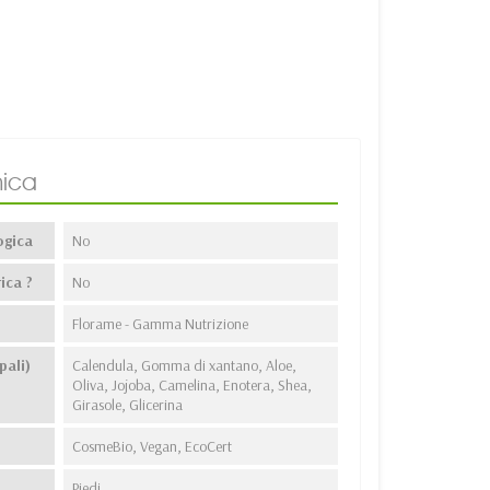
ica
ogica
No
ica ?
No
Florame - Gamma Nutrizione
pali)
Calendula, Gomma di xantano, Aloe,
Oliva, Jojoba, Camelina, Enotera, Shea,
Girasole, Glicerina
CosmeBio, Vegan, EcoCert
Piedi