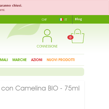
saranno chiusi.
rni.
Blog
CHF
IT
0
CONNESSIONE
IMALI
MARCHE
AZIONI
NUOVI PRODOTTI
i con Camelina BIO - 75ml