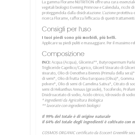
La gamma Florame NUTRITION offre una cura essenziale per
vegetali biologici Evening Primrose e Calendula, ricchi d
proteggendola dalla disidratazione. L'azione protettiva e 
ricerca Florame, rafforza l'efficacia di questi trattamenti
Consigli per l'uso
I tuoi piedi sono più morbidi, più belli.
Applicare su piedi puliti e massaggiare. Per il massimo r
Composizione
INCI:
Acqua (Acqua), Glicerina**, Butyrospermum Parkii (
Trigliceride Caprilico/Caprico, Gliceril Stearato di Glicer
stearato, Olio di Oenothera Biennis (Primula della sera)
di semi*, Olio di frutta Olea Europaea (Oliva)*, Gomma 
polvere*, Olio di semi di Camelina Sativa*, Citrato di sodi
semi di Helianthus Annuus (girasole), Tocoferolo, Profu
Disidroacetato di sodio, Acido citrico, Idrossido di sodio
* ingredienti da Agricoltura Biologica
** lavorate con ingredienti biologici
Il 99% del totale è di origine naturale
Il 64% del totale degli ingredienti è coltivato con m
COSMOS ORGANIC certificato da Ecocert Greenlife se