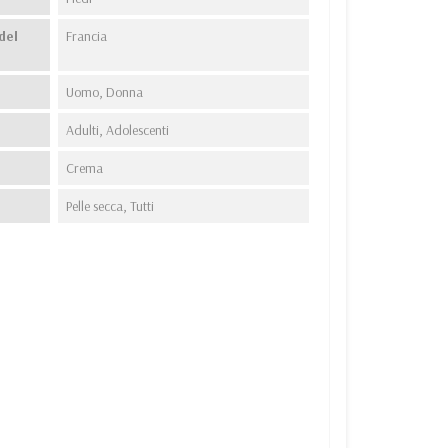
del
Francia
Uomo, Donna
Adulti, Adolescenti
Crema
Pelle secca, Tutti