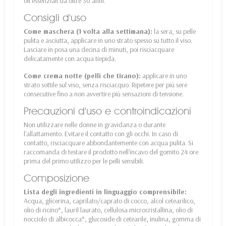
oli essenziali da oltre 30 anni.
Consigli d'uso
Come maschera (1 volta alla settimana):
la sera, su pelle
pulita e asciutta, applicare in uno strato spesso su tutto il viso.
Lasciare in posa una decina di minuti, poi risciacquare
delicatamente con acqua tiepida.
Come crema notte (pelli che tirano):
applicare in uno
strato sottile sul viso, senza risciacquo. Ripetere per più sere
consecutive fino a non avvertire più sensazioni di tensione.
Precauzioni d'uso e controindicazioni
Non utilizzare nelle donne in gravidanza o durante
l'allattamento. Evitare il contatto con gli occhi. In caso di
contatto, risciacquare abbondantemente con acqua pulita. Si
raccomanda di testare il prodotto nell'incavo del gomito 24 ore
prima del primo utilizzo per le pelli sensibili.
Composizione
Lista degli ingredienti in linguaggio comprensibile:
Acqua, glicerina, caprilato/caprato di cocco, alcol cetearilico,
olio di ricino*, lauril laurato, cellulosa microcristallina, olio di
nocciolo di albicocca*, glucoside di cetearile, inulina, gomma di