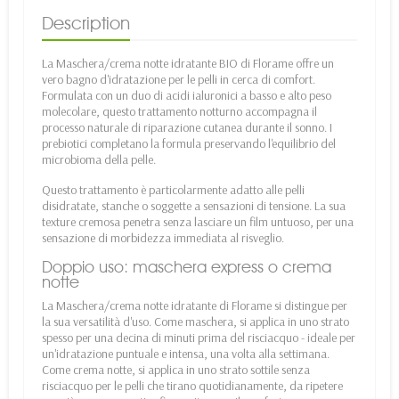
Description
La Maschera/crema notte idratante BIO di Florame offre un
vero bagno d'idratazione per le pelli in cerca di comfort.
Formulata con un duo di acidi ialuronici a basso e alto peso
molecolare, questo trattamento notturno accompagna il
processo naturale di riparazione cutanea durante il sonno. I
prebiotici completano la formula preservando l'equilibrio del
microbioma della pelle.
Questo trattamento è particolarmente adatto alle pelli
disidratate, stanche o soggette a sensazioni di tensione. La sua
texture cremosa penetra senza lasciare un film untuoso, per una
sensazione di morbidezza immediata al risveglio.
Doppio uso: maschera express o crema
notte
La Maschera/crema notte idratante di Florame si distingue per
la sua versatilità d'uso. Come maschera, si applica in uno strato
spesso per una decina di minuti prima del risciacquo - ideale per
un'idratazione puntuale e intensa, una volta alla settimana.
Come crema notte, si applica in uno strato sottile senza
risciacquo per le pelli che tirano quotidianamente, da ripetere