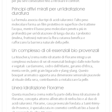
per più sere consecutive fino a ritrovare il comfort.
Principi attivi mirati per un'idratazione
duratura
La formula associa due tipi di acidi ialuronici: l'alto peso
molecolare forma un film protettivo in superficie che trattiene
l'acqua, mentre il basso peso molecolare penetra più in
profondità per un'idratazione di lunga durata. I prebiotici
(inulina, fruttosio) nutrono la flora cutanea benefica e
rafforzano la barriera naturale della pelle.
Un complesso di oli essenziali bio provenzali
La Maschera/crema notte idratante di Florame integra un
complesso esclusivo di sei oli essenziali biologici dalle note fiorite
e vegetali: cardamomo, cedro dell'Atlante, geranio d'Africa,
menta verde, petit grain bigarade e ylang-ylang. Questo
bouquet aromatico apporta una dimensione sensoriale piacevole
al rituale della sera, contribuendo a rivitalizzare la pelle.
Linea Idratazione Florame
Questa maschera crema notte fa parte della linea Idratazione di
Florame, concepita attorno all'estratto di ninfea bio e al duo di
acidi ialuronici. Florame, casa provenzale fondata a Saint-Rémy-
de-Provence, è specializzata in cosmetici certificati bio a base di