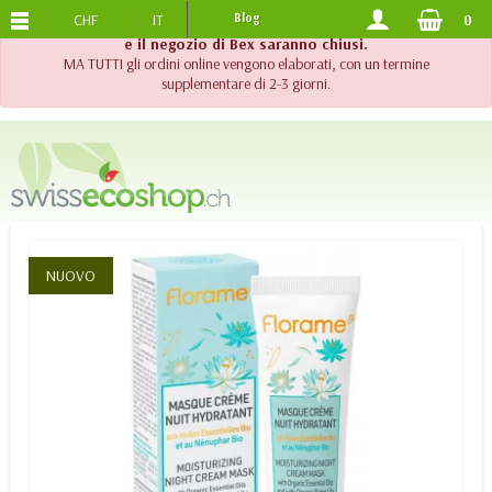
CHF
IT
Blog
0
SPEDIZIONE GRATUITA
DA 120.-
!! Importante !! Fino al 20 agosto 2026, l'assistenza telefonica
e il negozio di Bex saranno chiusi.
MA TUTTI gli ordini online vengono elaborati, con un termine
supplementare di 2-3 giorni.
NUOVO