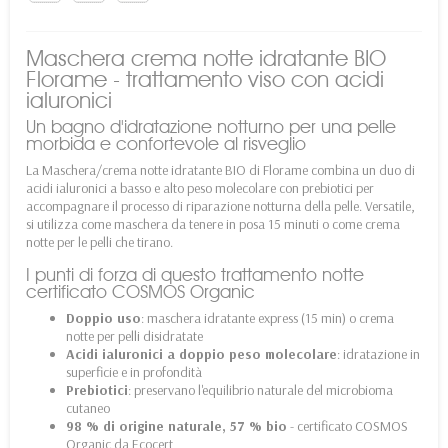
Maschera crema notte idratante BIO
Florame - trattamento viso con acidi
ialuronici
Un bagno d'idratazione notturno per una pelle
morbida e confortevole al risveglio
La Maschera/crema notte idratante BIO di Florame combina un duo di
acidi ialuronici a basso e alto peso molecolare con prebiotici per
accompagnare il processo di riparazione notturna della pelle. Versatile,
si utilizza come maschera da tenere in posa 15 minuti o come crema
notte per le pelli che tirano.
I punti di forza di questo trattamento notte
certificato COSMOS Organic
Doppio uso
: maschera idratante express (15 min) o crema
notte per pelli disidratate
Acidi ialuronici a doppio peso molecolare
: idratazione in
superficie e in profondità
Prebiotici
: preservano l'equilibrio naturale del microbioma
cutaneo
98 % di origine naturale, 57 % bio
- certificato COSMOS
Organic da Ecocert