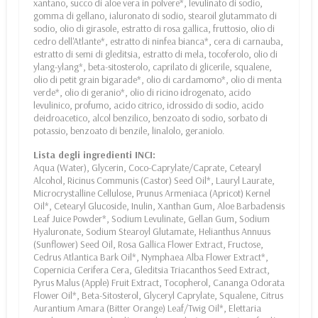
xantano, succo di aloe vera in polvere*, levulinato di sodio,
gomma di gellano, ialuronato di sodio, stearoil glutammato di
sodio, olio di girasole, estratto di rosa gallica, fruttosio, olio di
cedro dell'Atlante*, estratto di ninfea bianca*, cera di carnauba,
estratto di semi di gleditsia, estratto di mela, tocoferolo, olio di
ylang-ylang*, beta-sitosterolo, caprilato di glicerile, squalene,
olio di petit grain bigarade*, olio di cardamomo*, olio di menta
verde*, olio di geranio*, olio di ricino idrogenato, acido
levulinico, profumo, acido citrico, idrossido di sodio, acido
deidroacetico, alcol benzilico, benzoato di sodio, sorbato di
potassio, benzoato di benzile, linalolo, geraniolo.
Lista degli ingredienti INCI:
Aqua (Water), Glycerin, Coco-Caprylate/Caprate, Cetearyl
Alcohol, Ricinus Communis (Castor) Seed Oil*, Lauryl Laurate,
Microcrystalline Cellulose, Prunus Armeniaca (Apricot) Kernel
Oil*, Cetearyl Glucoside, Inulin, Xanthan Gum, Aloe Barbadensis
Leaf Juice Powder*, Sodium Levulinate, Gellan Gum, Sodium
Hyaluronate, Sodium Stearoyl Glutamate, Helianthus Annuus
(Sunflower) Seed Oil, Rosa Gallica Flower Extract, Fructose,
Cedrus Atlantica Bark Oil*, Nymphaea Alba Flower Extract*,
Copernicia Cerifera Cera, Gleditsia Triacanthos Seed Extract,
Pyrus Malus (Apple) Fruit Extract, Tocopherol, Cananga Odorata
Flower Oil*, Beta-Sitosterol, Glyceryl Caprylate, Squalene, Citrus
Aurantium Amara (Bitter Orange) Leaf/Twig Oil*, Elettaria