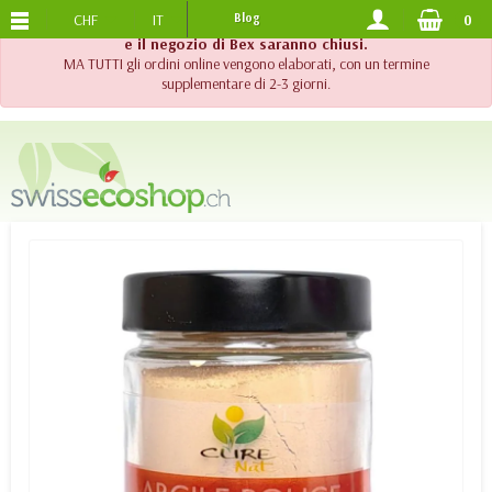
CHF
IT
Blog
0
SPEDIZIONE GRATUITA
DA 120.-
!! Importante !! Fino al 20 agosto 2026, l'assistenza telefonica
e il negozio di Bex saranno chiusi.
MA TUTTI gli ordini online vengono elaborati, con un termine
supplementare di 2-3 giorni.