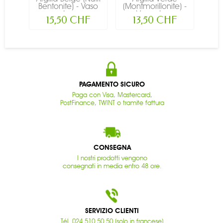
Bentonite) - Vaso
(Montmorillonite) -
bia
da...
Vaso da...
15,50 CHF
13,50 CHF
PAGAMENTO SICURO
Paga con Visa, Mastercard,
PostFinance, TWINT o tramite fattura
CONSEGNA
I nostri prodotti vengono
consegnati in media entro 48 ore.
SERVIZIO CLIENTI
Tél. 024 510 50 50 (solo in francese)