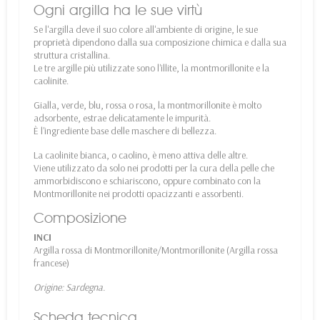
Ogni argilla ha le sue virtù
Se l'argilla deve il suo colore all'ambiente di origine, le sue
proprietà dipendono dalla sua composizione chimica e dalla sua
struttura cristallina.
Le tre argille più utilizzate sono l'illite, la montmorillonite e la
caolinite.
Gialla, verde, blu, rossa o rosa, la montmorillonite è molto
adsorbente, estrae delicatamente le impurità.
È l'ingrediente base delle maschere di bellezza.
La caolinite bianca, o caolino, è meno attiva delle altre.
Viene utilizzato da solo nei prodotti per la cura della pelle che
ammorbidiscono e schiariscono, oppure combinato con la
Montmorillonite nei prodotti opacizzanti e assorbenti.
Composizione
INCI
Argilla rossa di Montmorillonite/Montmorillonite (Argilla rossa
francese)
Origine: Sardegna.
Scheda tecnica