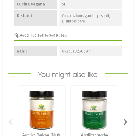
Cucina vegana
Sì
Disturbi
Circolazione/gambe pesanti,
Disintossicare
Specific references
ean13
0733810230397
You might also like
‹
›
Argilla Beige (Nutri
Argilla verde
Ar