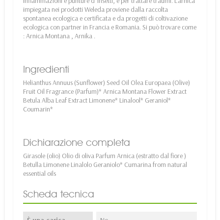
infiammazioni e punture d’ insetti, e per trattare traumi. L’arnica
impiegata nei prodotti Weleda proviene dalla raccolta
spontanea ecologica e certificata e da progetti di coltivazione
ecologica con partner in Francia e Romania. Si può trovare come
: Arnica Montana , Arnika .
Ingredienti
Helianthus Annuus (Sunflower) Seed Oil Olea Europaea (Olive)
Fruit Oil Fragrance (Parfum)* Arnica Montana Flower Extract
Betula Alba Leaf Extract Limonene* Linalool* Geraniol*
Coumarin*
Dichiarazione completa
Girasole (olio) Olio di oliva Parfum Arnica (estratto dal fiore )
Betulla Limonene Linalolo Geraniolo* Cumarina from natural
essential oils
Scheda tecnica