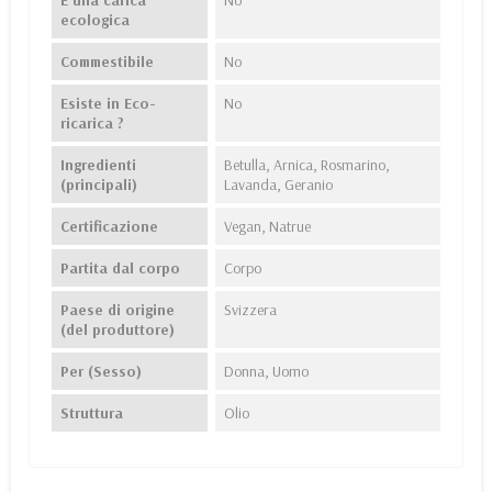
È una carica
No
ecologica
Commestibile
No
Esiste in Eco-
No
ricarica ?
Ingredienti
Betulla, Arnica, Rosmarino,
(principali)
Lavanda, Geranio
Certificazione
Vegan, Natrue
Partita dal corpo
Corpo
Paese di origine
Svizzera
(del produttore)
Per (Sesso)
Donna, Uomo
Struttura
Olio