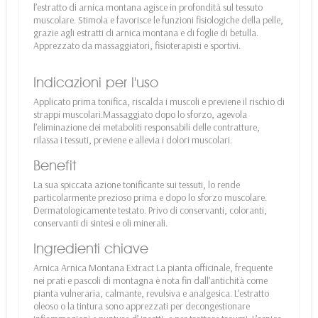
l’estratto di arnica montana agisce in profondità sul tessuto
muscolare. Stimola e favorisce le funzioni fisiologiche della pelle,
grazie agli estratti di arnica montana e di foglie di betulla.
Apprezzato da massaggiatori, fisioterapisti e sportivi.
Indicazioni per l'uso
Applicato prima tonifica, riscalda i muscoli e previene il rischio di
strappi muscolari.Massaggiato dopo lo sforzo, agevola
l’eliminazione dei metaboliti responsabili delle contratture,
rilassa i tessuti, previene e allevia i dolori muscolari.
Benefit
La sua spiccata azione tonificante sui tessuti, lo rende
particolarmente prezioso prima e dopo lo sforzo muscolare.
Dermatologicamente testato. Privo di conservanti, coloranti,
conservanti di sintesi e oli minerali.
Ingredienti chiave
Arnica Arnica Montana Extract La pianta officinale, frequente
nei prati e pascoli di montagna è nota fin dall’antichità come
pianta vulneraria, calmante, revulsiva e analgesica. L’estratto
oleoso o la tintura sono apprezzati per decongestionare