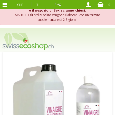
CHF
IT
Blog
0
SPEDIZIONE GRATUITA
DA 120.-
!! Importante !! Fino al 20 agosto 2026, l'assistenza telefonica
e il negozio di Bex saranno chiusi.
MA TUTTI gli ordini online vengono elaborati, con un termine
supplementare di 2-3 giorni.