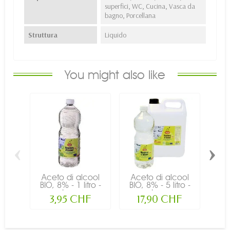
superfici, WC, Cucina, Vasca da
bagno, Porcellana
Struttura
Liquido
You might also like
‹
›
Aceto di alcool
Aceto di alcool
Ge
BIO, 8% - 1 litro -
BIO, 8% - 5 litro -
(mu
La...
La...
3,95 CHF
17,90 CHF