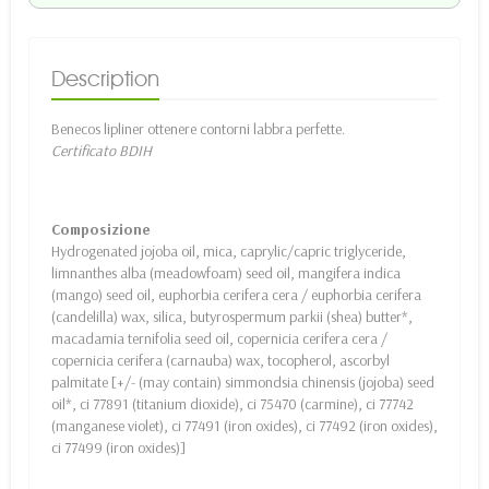
Description
Benecos lipliner ottenere contorni labbra perfette.
Certificato BDIH
Composizione
Hydrogenated jojoba oil, mica, caprylic/capric triglyceride,
limnanthes alba (meadowfoam) seed oil, mangifera indica
(mango) seed oil, euphorbia cerifera cera / euphorbia cerifera
(candelilla) wax, silica, butyrospermum parkii (shea) butter*,
macadamia ternifolia seed oil, copernicia cerifera cera /
copernicia cerifera (carnauba) wax, tocopherol, ascorbyl
palmitate [+/- (may contain) simmondsia chinensis (jojoba) seed
oil*, ci 77891 (titanium dioxide), ci 75470 (carmine), ci 77742
(manganese violet), ci 77491 (iron oxides), ci 77492 (iron oxides),
ci 77499 (iron oxides)]