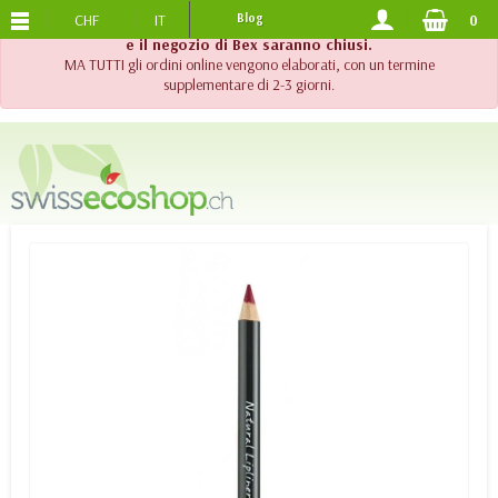
CHF
IT
Blog
0
SPEDIZIONE GRATUITA
DA 120.-
!! Importante !! Fino al 20 agosto 2026, l'assistenza telefonica
e il negozio di Bex saranno chiusi.
MA TUTTI gli ordini online vengono elaborati, con un termine
supplementare di 2-3 giorni.