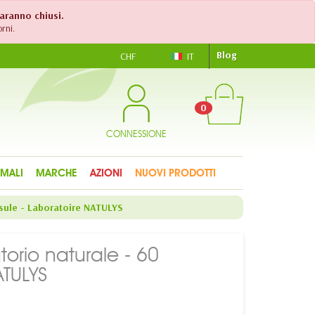
saranno chiusi.
rni.
Blog
CHF
IT
0
CONNESSIONE
IMALI
MARCHE
AZIONI
NUOVI PRODOTTI
psule - Laboratoire NATULYS
orio naturale - 60
ATULYS