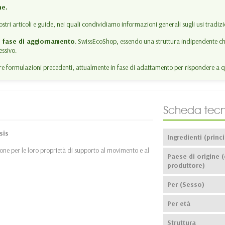
ne.
ostri articoli e guide, nei quali condividiamo informazioni generali sugli usi tradizion
n fase di aggiornamento
. SwissEcoShop, essendo una struttura indipendente che
ssivo.
 formulazioni precedenti, attualmente in fase di adattamento per rispondere a q
Scheda tecn
sis
Ingredienti (princi
ione per le loro proprietà di supporto al movimento e al
Paese di origine (
produttore)
Per (Sesso)
Per età
Struttura