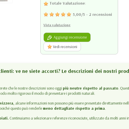
Totale Valutazione
:
5,00
/
5
-
2
recensioni
Vista valutazione
Aggiungi recensione
Vedi recensioni
lienti: ve ne siete accorti? Le descrizioni dei nostri pro
terete che le nostre descrizioni sono oggi
più neutre rispetto al passato
. Ques
modo molto rigoroso il modo di presentare i prodotti naturali.
vizzera
, alcune informazioni non possono più essere presentate direttamente nel
, poiché questo può renderle
meno dettagliate rispetto a prima
.
iati.
Continuiamo a selezionare referenze riconosciute, utilizzate da molti anni in