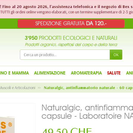
!! Fino al 20 agosto 2026, l'assistenza telefonica e il negozio di Bex 
TUTTI gli ordini online vengono elaborati, con un termine supplementare di 2-3 gio
SPEDIZIONE GRATUITA
DA 120.-
3'950
PRODOTTI ECOLOGICI E NATURALI
Prodotti organici, rispettosi del corpo e della terra
OK
INO E MAMMA
ALIMENTAZIONE
AROMATERAPIA
SALUTE
AN
Muscoli e Articolazioni
Naturalgic, antinfiammatorio naturale - 60 ca
Naturalgic, antinfiammat
capsule - Laboratoire N
49,50 CHF