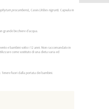
ophytum procumbens
), Cassis (
Ribes nigrum
). Capsula in
 un grande bicchiere d'acqua.
ento e bambini sotto i 12 anni. Non raccomandato in
utilizzare come sostituto di una dieta varia ed
e. Tenere fuori dalla portata dei bambini.