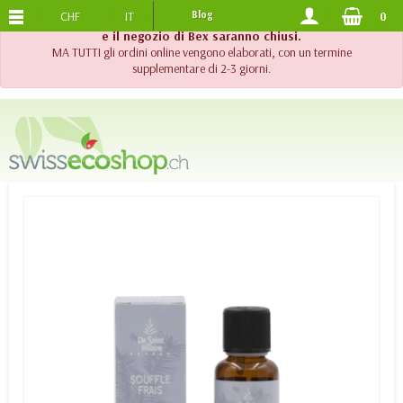
CHF
IT
Blog
0
SPEDIZIONE GRATUITA
DA 120.-
!! Importante !! Fino al 20 agosto 2026, l'assistenza telefonica
e il negozio di Bex saranno chiusi.
MA TUTTI gli ordini online vengono elaborati, con un termine
supplementare di 2-3 giorni.