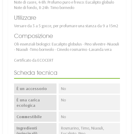
Note di cuore, 4-8h: Profumo puro e fresco: Eucalipto globulo
Note di fondo, 8-24h: Timo borneolo
Utilizzare
Versare da 3 a 5 gocce, per profumare una stanza da 9 a 15m2
Composizione
Oli essenziali biologici:
Eucalipto globulus
- Pino silvestre -
Niaouli
- Niaouli
-
Timo
borneolo - Cineolo rosmarino -
Lavanda vera
Certificato da ECOCERT
Scheda tecnica
È un accessorio
No
È una carica
No
ecologica
Commestibile
No
Ingredienti
Rosmarino, Timo, Niaouli,
(principali)
Eucalipto, Pino