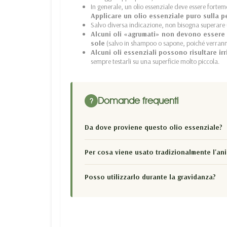
In generale, un olio essenziale deve essere fortem
Applicare un olio essenziale puro sulla p
Salvo diversa indicazione, non bisogna superare
Alcuni oli «agrumati» non devono essere a
sole
(salvo in shampoo o sapone, poiché verranno 
Alcuni oli essenziali possono risultare ir
sempre testarli su una superficie molto piccola.
Domande frequenti
?
Da dove proviene questo olio essenziale?
Per cosa viene usato tradizionalmente l'an
Posso utilizzarlo durante la gravidanza?