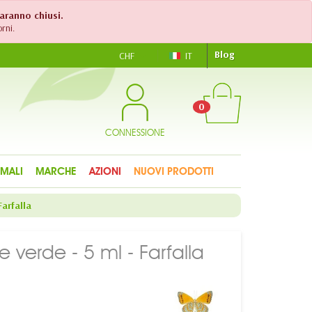
saranno chiusi.
rni.
Blog
CHF
IT
0
CONNESSIONE
IMALI
MARCHE
AZIONI
NUOVI PRODOTTI
Farfalla
e verde - 5 ml - Farfalla