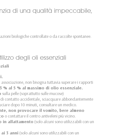
anzia di una qualità impeccabile,
azioni biologiche controllate o da raccolte spontanee.
ilizzo degli oli essenziali
ziali
i.
in associazione, non bisogna tuttavia superare i rapporti
 3 % al 5 % al massimo di olio essenziale.
o
sulla pelle (soprattutto sulle mucose)
 di contatto accidentale, sciacquare abbondantemente
ruciare dopo 10 minuti, consultare un medico.
ante, non provocare il vomito, bere almeno
co
o contattare il centro antiveleni più vicino.
o in allattamento
(solo alcuni sono utilizzabili con un
 ai 3 anni
(solo alcuni sono utilizzabili con un