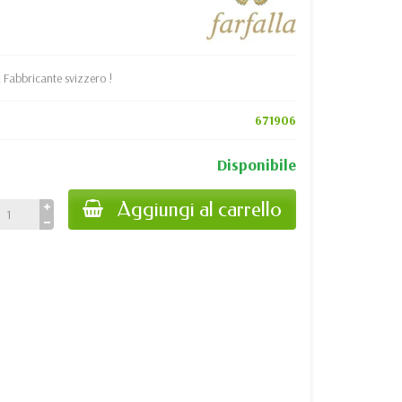
. Fabbricante svizzero !
671906
Disponibile
Aggiungi al carrello