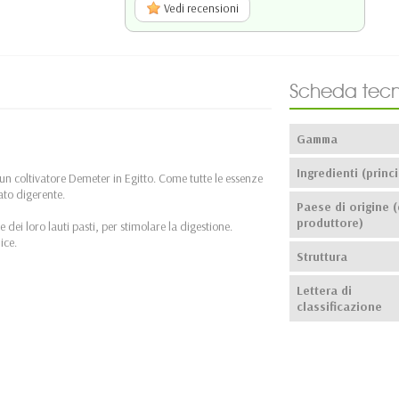
Vedi recensioni
Scheda tecn
Gamma
Ingredienti (princi
a un coltivatore Demeter in Egitto. Come tutte le essenze
ato digerente.
Paese di origine (
produttore)
dei loro lauti pasti, per stimolare la digestione.
nice.
Struttura
Lettera di
classificazione