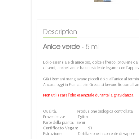
Description
Anice verde
- 5 ml
L'olio essenziale di anice bio, dolce e fresco, proviene d
di semi, anche l'anice ha un evidente legame con l'appar
Già i Romani mangiavano piccoli dolci all'anice al termine 
Ancora oggi in Francia e in Grecia si bevono liquori all'a
Non utilizzare l'olio essenziale durante la gravidanza.
Qualità: Produzione biologica controllata
Provenienza: Egitto
Parte della pianta: Semi
Certificato Vegan: Sì
Estrazione: Distillazione in corrente di vapore