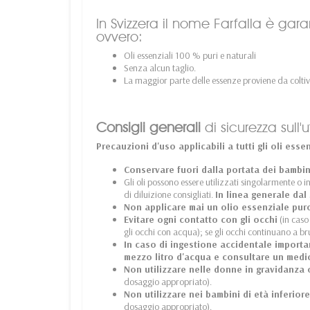
In Svizzera il nome Farfalla è gar
ovvero:
Oli essenziali 100 % puri e naturali
Senza alcun taglio.
La maggior parte delle essenze proviene da coltiv
Consigli generali
di sicurezza sull'ut
Precauzioni d'uso applicabili a tutti gli oli essen
Conservare fuori dalla portata dei bambin
Gli oli possono essere utilizzati singolarmente o 
di diluizione consigliati.
In linea generale dal
Non applicare mai un olio essenziale pur
Evitare ogni contatto con gli occhi
(in caso
gli occhi con acqua); se gli occhi continuano a b
In caso di ingestione accidentale import
mezzo litro d'acqua e consultare un medi
Non utilizzare nelle donne in gravidanza 
dosaggio appropriato).
Non utilizzare nei bambini di età inferiore
dosaggio appropriato).