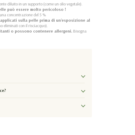
ente diluito in un supporto (come un olio vegetale).
elle può essere molto pericoloso !
 una concentrazione del 5 %
pplicati sulla pelle prima di un'esposizione al
eliminati con il risciacquo).
ritanti o possono contenere allergeni.
Bisogna
ice?