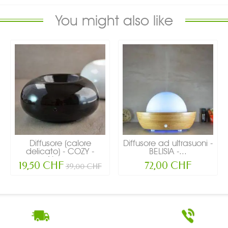
You might also like
Diffusore (calore
Diffusore ad ultrasuoni -
delicato) - COZY -
BELISIA -...
Nero...
19,50 CHF
72,00 CHF
39,00 CHF