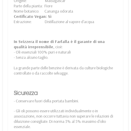
Origine: Madagascar
Parte della pianta: Fiore
Nome botanico: Cananga odorata
Certificato Vegan: Sì
Estrazione: Distillazione al vapore d'acqua
In Svizzera il nome di Farfalla è il garante di una
qualità irreprensibile
, cioè:
- Oli essenziali 100% puri e naturali
- Senza alcuno taglio.
La grande parte delle benzine è derivata da culture biologiche
controllate o da raccolte selvagge.
Sicurezza
- Conservare fuori della portata bambini.
- Gli oli possono essere utilizzati individualmente o in
associazione, non occorre tuttavia non superare le relazioni di
diluizione consigliate. Di norma 3% al 5% massimo d'olio
essenziale.