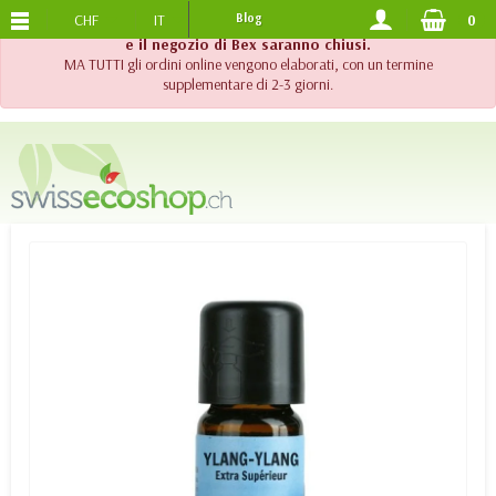
CHF
IT
Blog
0
SPEDIZIONE GRATUITA
DA 120.-
!! Importante !! Fino al 20 agosto 2026, l'assistenza telefonica
e il negozio di Bex saranno chiusi.
MA TUTTI gli ordini online vengono elaborati, con un termine
supplementare di 2-3 giorni.