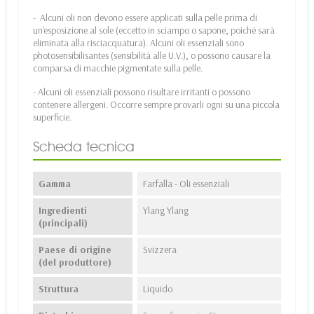
- Alcuni oli non devono essere applicati sulla pelle prima di
un'esposizione al sole (eccetto in sciampo o sapone, poiché sarà
eliminata alla risciacquatura). Alcuni oli essenziali sono
photosensibilisantes (sensibilità alle U.V.), o possono causare la
comparsa di macchie pigmentate sulla pelle.
- Alcuni oli essenziali possono risultare irritanti o possono
contenere allergeni. Occorre sempre provarli ogni su una piccola
superficie.
Scheda tecnica
Gamma
Farfalla - Oli essenziali
Ingredienti
Ylang Ylang
(principali)
Paese di origine
Svizzera
(del produttore)
Struttura
Liquido