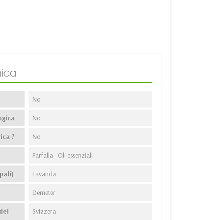
ica
No
ogica
No
ica ?
No
Farfalla - Oli essenziali
pali)
Lavanda
Demeter
del
Svizzera