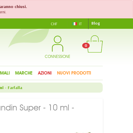
saranno chiusi.
rni.
Blog
CHF
IT
0
CONNESSIONE
IMALI
MARCHE
AZIONI
NUOVI PRODOTTI
l - Farfalla
andin Super - 10 ml -