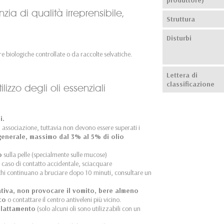
zia di qualità irreprensibile,
Struttura
Disturbi
e biologiche controllate o da raccolte selvatiche.
Lettera di
classificazione
ilizzo degli oli essenziali
i.
in associazione, tuttavia non devono essere superati i
enerale, massimo dal 3% al 5% di olio
o
sulla pelle (specialmente sulle mucose)
 caso di contatto accidentale, sciacquare
chi continuano a bruciare dopo 10 minuti, consultare un
cativa, non provocare il vomito, bere almeno
co
o contattare il centro antiveleni più vicino.
allattamento
(solo alcuni oli sono utilizzabili con un