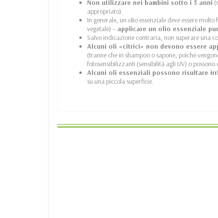
Non utilizzare nei bambini sotto i 3 anni
(s
appropriato).
In generale, un olio essenziale deve essere molto
vegetale) –
applicare un olio essenziale pu
Salvo indicazione contraria, non superare una c
Alcuni oli «citrici» non devono essere app
(tranne che in shampoo o sapone, poiché vengono e
fotosensibilizzanti (sensibilità agli UV) o posson
Alcuni oli essenziali possono risultare irr
su una piccola superficie.