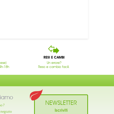
RESI E CAMBI
cese)
Un errore?
4h-18h
Reso e cambio facili.
siamo
NEWSLETTER
mo ?
Iscriviti
o negozio