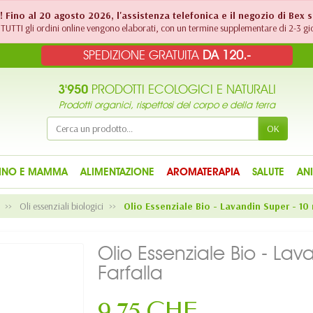
!! Fino al 20 agosto 2026, l'assistenza telefonica e il negozio di Bex 
TUTTI gli ordini online vengono elaborati, con un termine supplementare di 2-3 gio
SPEDIZIONE GRATUITA
DA 120.-
3'950
PRODOTTI ECOLOGICI E NATURALI
Prodotti organici, rispettosi del corpo e della terra
OK
INO E MAMMA
ALIMENTAZIONE
AROMATERAPIA
SALUTE
AN
Oli essenziali biologici
Olio Essenziale Bio - Lavandin Super - 10 m
Olio Essenziale Bio - Lav
Farfalla
9,75 CHF