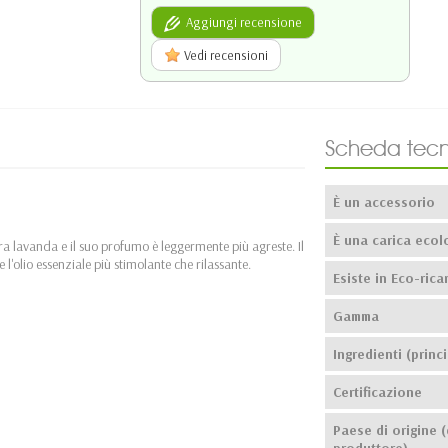
Aggiungi recensione
Vedi recensioni
Scheda tecn
È un accessorio
È una carica ecol
vera lavanda e il suo profumo è leggermente più agreste. Il
l'olio essenziale più stimolante che rilassante.
Esiste in Eco-ricar
Gamma
Ingredienti (princi
Certificazione
Paese di origine (
produttore)