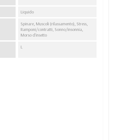
Liquido
Spinare, Muscoli (rilassamento), Stress,
Ramponi/contratti, Sonno/insonnia,
Morso d'insetto
L