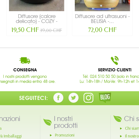
Diffusore (calore
Diffusore ad ultrasuoni -
delicato) - COZY -
BELISIA -...
Nero...
19,50 CHF
72,00 CHF
39,00 CHF
CONSEGNA
SERVIZIO CLIENTI
I nostri prodotti vengono
Tél. 024 510 50 50 (solo in fran
segnati in media entro 48 ore.
Lu: 14h-18h / Ma-Ve: 9h-12h et 1
SEGUITECI:
mazioni
I nostri
Chi 
prodotti
a
Chi sia
Promozioni
 & Imballaggi
Il nostr