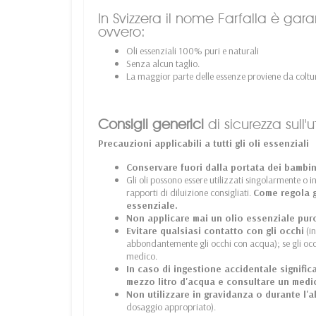
In Svizzera il nome Farfalla è garan
ovvero:
Oli essenziali 100% puri e naturali
Senza alcun taglio.
La maggior parte delle essenze proviene da coltur
Consigli generici
di sicurezza sull'ut
Precauzioni applicabili a tutti gli oli essenziali
Conservare fuori dalla portata dei bambin
Gli oli possono essere utilizzati singolarmente o 
rapporti di diluizione consigliati.
Come regola g
essenziale.
Non applicare mai un olio essenziale pur
Evitare qualsiasi contatto con gli occhi
(in
abbondantemente gli occhi con acqua); se gli oc
medico.
In caso di ingestione accidentale signifi
mezzo litro d'acqua e consultare un medi
Non utilizzare in gravidanza o durante l'
dosaggio appropriato).