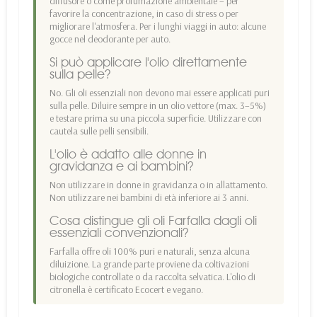
diffusore o come profumazione ambientale – per
favorire la concentrazione, in caso di stress o per
migliorare l'atmosfera. Per i lunghi viaggi in auto: alcune
gocce nel deodorante per auto.
Si può applicare l'olio direttamente
sulla pelle?
No. Gli oli essenziali non devono mai essere applicati puri
sulla pelle. Diluire sempre in un olio vettore (max. 3–5%)
e testare prima su una piccola superficie. Utilizzare con
cautela sulle pelli sensibili.
L'olio è adatto alle donne in
gravidanza e ai bambini?
Non utilizzare in donne in gravidanza o in allattamento.
Non utilizzare nei bambini di età inferiore ai 3 anni.
Cosa distingue gli oli Farfalla dagli oli
essenziali convenzionali?
Farfalla offre oli 100% puri e naturali, senza alcuna
diluizione. La grande parte proviene da coltivazioni
biologiche controllate o da raccolta selvatica. L'olio di
citronella è certificato Ecocert e vegano.