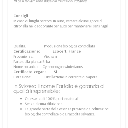
In casi isolati sono possibili irritazioni cutanee.
Consigli
In caso di lunghi percorsi in auto, versare alcune gocce di
citronella nel deodorante per auto per mantenere i sensi vigili.
Qualità: Produzione biologica controllata
Certificazione: Ecocert, France
Provenienza: Vietnam
Parte della pianta: Erba
Nome botanico: Cymbopogon winterianus
Certificato vegan: Sì
Estrazione: Distillazione in corrente di vapore
In Svizzera il nome Farfalla è garanzia di
qualità irreprensibile:
Oli essenziali 100% puri e naturali
Senza alcuna diluizione.
La grande parte delle essenze proviene da coltivazioni
biologiche controllate o da raccolta selvatica.