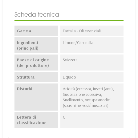
Scheda tecnica
Gamma
Farfalla - Oli essenziali
Ingredienti
Limone/Citronella
(principali)
Paese di origine
Svizzera
(del produttore)
Struttura
Liquido
Disturbi
Acidità (eccesso), Insetti (anti),
Sudorazione eccessiva,
Snellimento, Antispasmodici
(spasmi nervosi/muscolari)
Lettera di
C
classificazione