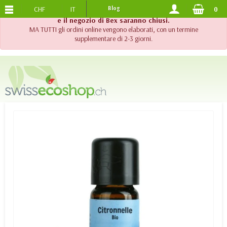
CHF
IT
Blog
0
SPEDIZIONE GRATUITA
DA 120.-
!! Importante !! Fino al 20 agosto 2026, l'assistenza telefonica
e il negozio di Bex saranno chiusi.
MA TUTTI gli ordini online vengono elaborati, con un termine
supplementare di 2-3 giorni.