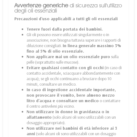
Avvertenze generiche
di sicurezza sull'utilizzo
degli oli essenziali
Precauzioni d'uso applicabili a tutti gli oli essenziali
Tenere fuori dalla portata dei bambini.
Gli oli possono essere utilizzati singolarmente o in
associazione; non bisogna tuttavia superare i rapporti di
diluizione consigliati.
In linea generale massimo 3%
fino al 5% di olio essenziale.
Non applicare mai un olio essenziale puro
sulla
pelle (soprattutto sulle mucose).
Evitare qualsiasi contatto con gli occhi
(in caso di
contatto accidentale, sciacquare abbondantemente con
acqua); se gli occhi continuano a bruciare dopo 10
minuti, consultare un medico.
In caso di ingestione accidentale importante,
non provocare il vomito, bere almeno mezzo
litro d'acqua e consultare un medico
o contattare
il centro antiveleni più vicino.
Non utilizzare in donne in gravidanza o in
allattamento
(solo alcuni oli sono utilizzabili con un
dosaggio appropriato).
Non utilizzare nei bambini di età inferiore ai 3
anni
(solo alcuni oli sono utilizzabili con un dosaggio