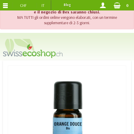
CHF
IT
Blog
0
SPEDIZIONE GRATUITA
DA 120.-
!! Importante !! Fino al 20 agosto 2026, l'assistenza telefonica
e il negozio di Bex saranno chiusi.
MA TUTTI gli ordini online vengono elaborati, con un termine
supplementare di 2-3 giorni.