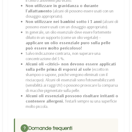
il centro antiveleni più vicino.
Non utilizzare in gravidanza o durante
l'allattamento
(alcuni oli possono essere usati con un
dosaggio appropriato).
Non utilizzare nei bambini sotto i 3 anni
(alcuni oli
possono essere usati con un dosaggio appropriato).
In generale, un olio essenziale deve essere fortemente
diluito in un supporto (come un olio vegetale) –
applicare un olio essenziale puro sulla pelle
può essere molto pericoloso!
Salvo indicazione contraria, non superare una
concentrazione del 5 %.
Alcuni oli «citrici» non devono essere applicati
sulla pelle prima di esporsi al sole
(eccetto in
shampoo o sapone, poiché vengono eliminati con il
risciacquo). Alcuni oli essenziali sono fotosensibilizzanti
(sensibilità ai raggi UV) o possono provocare la comparsa
di macchie pigmentate sulla pelle.
Alcuni oli essenziali possono risultare irritanti o
contenere allergeni.
Testarli sempre su una superficie
molto piccola.
Domande frequenti
?