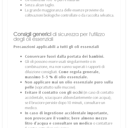
Senza alcun taglio.
La grande maggioranza delle essenze proviene da
coltivazioni biologiche controllate o da raccolta selvatica.
Consigli generici
di sicurezza per l'utilizzo
degli oli essenziali
Precauzioni applicabili a tutti gli oli essenziali
Conservare fuori dalla portata dei bambini.
Gli oli possono essere usati singolarmente o in
combinazione, ma non vanno superati i rapporti di
diluizione consigliati.
Come regola generale,
massimo 3–5 % di olio essenziale.
Non applicare mai un olio essenziale puro sulla
pelle
(soprattutto sulle mucose).
Evitare il contatto con gli occhi
(in caso di contatto
accidentale, sciacquare abbondantemente con acqua);
se il bruciore persiste dopo 10 minuti, consultare un
medico.
In caso di ingestione accidentale importante,
non provocare il vomito; bere almeno mezzo
litro d'acqua e consultare un medico
o contattare