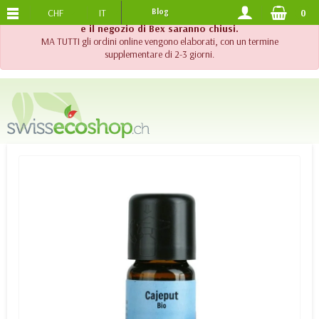
CHF
IT
Blog
0
SPEDIZIONE GRATUITA
DA 120.-
!! Importante !! Fino al 20 agosto 2026, l'assistenza telefonica
e il negozio di Bex saranno chiusi.
MA TUTTI gli ordini online vengono elaborati, con un termine
supplementare di 2-3 giorni.