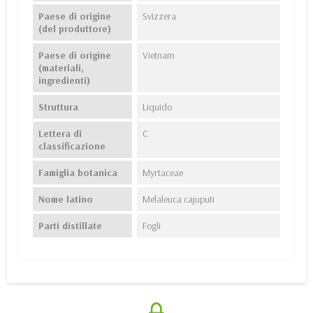
Paese di origine
Svizzera
(del produttore)
Paese di origine
Vietnam
(materiali,
ingredienti)
Struttura
Liquido
Lettera di
C
classificazione
Famiglia botanica
Myrtaceae
Nome latino
Melaleuca cajuputi
Parti distillate
Fogli