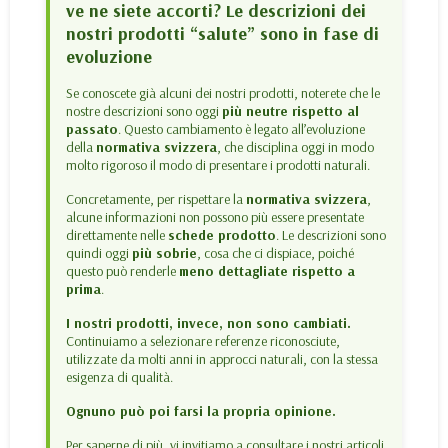
ve ne siete accorti? Le descrizioni dei
nostri prodotti “salute” sono in fase di
evoluzione
Se conoscete già alcuni dei nostri prodotti, noterete che le
nostre descrizioni sono oggi
più neutre rispetto al
passato
. Questo cambiamento è legato all’evoluzione
della
normativa svizzera
, che disciplina oggi in modo
molto rigoroso il modo di presentare i prodotti naturali.
Concretamente, per rispettare la
normativa svizzera
,
alcune informazioni non possono più essere presentate
direttamente nelle
schede prodotto
. Le descrizioni sono
quindi oggi
più sobrie
, cosa che ci dispiace, poiché
questo può renderle
meno dettagliate rispetto a
prima
.
I nostri prodotti, invece, non sono cambiati.
Continuiamo a selezionare referenze riconosciute,
utilizzate da molti anni in approcci naturali, con la stessa
esigenza di qualità.
Ognuno può poi farsi la propria opinione.
Per saperne di più, vi invitiamo a consultare i nostri articoli