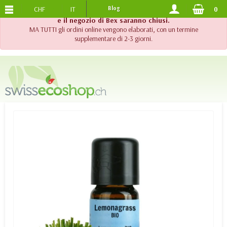
CHF
IT
Blog
0
SPEDIZIONE GRATUITA
DA 120.-
!! Importante !! Fino al 20 agosto 2026, l'assistenza telefonica
e il negozio di Bex saranno chiusi.
MA TUTTI gli ordini online vengono elaborati, con un termine
supplementare di 2-3 giorni.