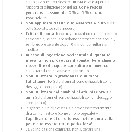
combinazione; non devono tuttavia essere superati i
rapporti di diluizione consigliati.
Come regola
generale: massimo dal 3 % al 5 % di olio
essenziale.
Non applicare mai un olio essenziale puro
sulla
pelle (soprattutto sulle mucose).
Evitare il contatto con gli occhi
(in caso di contatto
accidentale, sciacquare abbondantemente con acqua);
se il bruciore persiste dopo 10 minuti, consultare un
medico.
In caso di ingestione accidentale di quantità
rilevanti, non provocare il vomito; bere almeno
mezzo litro d'acqua e consultare un medico
o
contattare il centro antiveleni più vicino.
Non utilizzare in gravidanza o durante
l'allattamento
(solo alcuni oli sono utilizzabili con un
dosaggio appropriato).
Non utilizzare nei bambini di età inferiore a 3
anni
(solo alcuni oli sono utilizzabili con un dosaggio
appropriato).
In generale, un olio essenziale deve essere fortemente
diluito in un vettore (come un olio vegetale) —
l'applicazione di un olio essenziale puro sulla
pelle può essere molto pericolosa!
Salvo indicazione contraria, non superare una