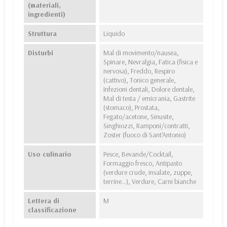
(materiali,
ingredienti)
Struttura
Liquido
Disturbi
Mal di movimento/nausea,
Spinare, Nevralgia, Fatica (fisica e
nervosa), Freddo, Respiro
(cattivo), Tonico generale,
Infezioni dentali, Dolore dentale,
Mal di testa / emicrania, Gastrite
(stomaco), Prostata,
Fegato/acetone, Sinusite,
Singhiozzi, Ramponi/contratti,
Zoster (fuoco di Sant'Antonio)
Uso culinario
Pesce, Bevande/Cocktail,
Formaggio fresco, Antipasto
(verdure crude, insalate, zuppe,
terrine...), Verdure, Carni bianche
Lettera di
M
classificazione