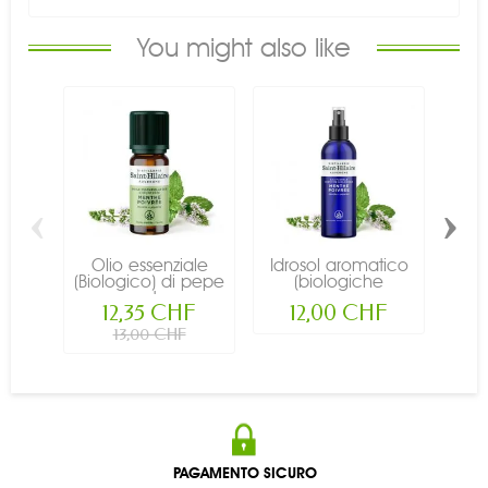
You might also like
‹
›
Olio essenziale
Idrosol aromatico
D
(Biologico) di pepe
(biologiche
pol
menta...
acqua...
12,35 CHF
12,00 CHF
13,00 CHF
PAGAMENTO SICURO