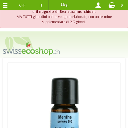
CHF
IT
Blog
0
SPEDIZIONE GRATUITA
DA 120.-
!! Importante !! Fino al 20 agosto 2026, l'assistenza telefonica
e il negozio di Bex saranno chiusi.
MA TUTTI gli ordini online vengono elaborati, con un termine
supplementare di 2-3 giorni.