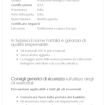
Qualità
Produzione biologica controllata
Certificazione
ICEA
Provenienza
Italia
Parte della pianta
Erba
Nome botanico
Mentha piperita
Certificato Vegan
Sì
Estrazione
Distillazione a vapore d'acqua
In Svizzera il nome Farfalla è garanzia di
qualità irreprensibile:
Oli essenziali 100 % puri e naturali
Senza alcuna aggiunta.
La maggior parte delle essenze proviene da coltivazioni
biologiche controllate o da raccolta selvatica.
Consigli generici di sicurezza
sull'utilizzo degli
oli essenziali
Precauzioni applicabili a tutti gli oli essenziali
Conservare fuori dalla portata dei bambini.
Gli oli possono essere utilizzati singolarmente o in