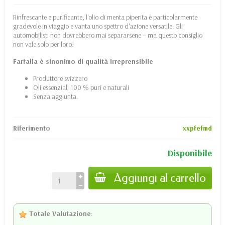
Rinfrescante e purificante, l'olio di menta piperita è particolarmente
gradevole in viaggio e vanta uno spettro d'azione versatile. Gli
automobilisti non dovrebbero mai separarsene – ma questo consiglio
non vale solo per loro!
Farfalla è sinonimo di qualità irreprensibile
Produttore svizzero
Oli essenziali 100 % puri e naturali
Senza aggiunta.
Riferimento
xxpfefmd
Disponibile
Aggiungi al carrello
Totale Valutazione
: