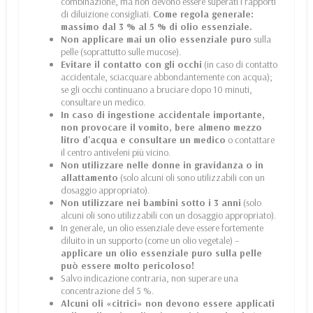
combinazione, ma non devono essere superati i rapporti
di diluizione consigliati.
Come regola generale:
massimo dal 3 % al 5 % di olio essenziale.
Non applicare mai un olio essenziale puro
sulla
pelle (soprattutto sulle mucose).
Evitare il contatto con gli occhi
(in caso di contatto
accidentale, sciacquare abbondantemente con acqua);
se gli occhi continuano a bruciare dopo 10 minuti,
consultare un medico.
In caso di ingestione accidentale importante,
non provocare il vomito, bere almeno mezzo
litro d'acqua e consultare un medico
o contattare
il centro antiveleni più vicino.
Non utilizzare nelle donne in gravidanza o in
allattamento
(solo alcuni oli sono utilizzabili con un
dosaggio appropriato).
Non utilizzare nei bambini sotto i 3 anni
(solo
alcuni oli sono utilizzabili con un dosaggio appropriato).
In generale, un olio essenziale deve essere fortemente
diluito in un supporto (come un olio vegetale) –
applicare un olio essenziale puro sulla pelle
può essere molto pericoloso!
Salvo indicazione contraria, non superare una
concentrazione del 5 %.
Alcuni oli «citrici» non devono essere applicati